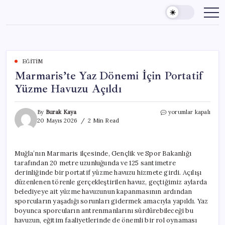
Skip
to
content
EĞITIM
Marmaris’te Yaz Dönemi İçin Portatif
Yüzme Havuzu Açıldı
Marmaris’te
By
Burak Kaya
yorumlar kapalı
Yaz
20 Mayıs 2026
2 Min Read
Dönemi
İçin
Portatif
Muğla’nın Marmaris ilçesinde, Gençlik ve Spor Bakanlığı
Yüzme
tarafından 20 metre uzunluğunda ve 125 santimetre
Havuzu
Açıldı
derinliğinde bir portatif yüzme havuzu hizmete girdi. Açılışı
için
düzenlenen törenle gerçekleştirilen havuz, geçtiğimiz aylarda
belediyeye ait yüzme havuzunun kapanmasının ardından
sporcuların yaşadığı sorunları gidermek amacıyla yapıldı. Yaz
boyunca sporcuların antrenmanlarını sürdürebileceği bu
havuzun, eğitim faaliyetlerinde de önemli bir rol oynaması