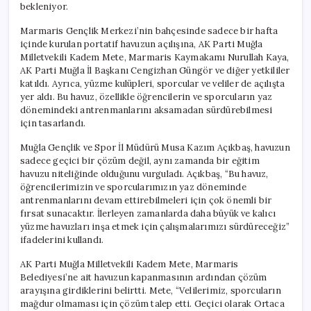
bekleniyor.
Marmaris Gençlik Merkezi’nin bahçesinde sadece bir hafta
içinde kurulan portatif havuzun açılışına, AK Parti Muğla
Milletvekili Kadem Mete, Marmaris Kaymakamı Nurullah Kaya,
AK Parti Muğla İl Başkanı Cengizhan Güngör ve diğer yetkililer
katıldı. Ayrıca, yüzme kulüpleri, sporcular ve veliler de açılışta
yer aldı. Bu havuz, özellikle öğrencilerin ve sporcuların yaz
dönemindeki antrenmanlarını aksamadan sürdürebilmesi
için tasarlandı.
Muğla Gençlik ve Spor İl Müdürü Musa Kazım Açıkbaş, havuzun
sadece geçici bir çözüm değil, aynı zamanda bir eğitim
havuzu niteliğinde olduğunu vurguladı. Açıkbaş, “Bu havuz,
öğrencilerimizin ve sporcularımızın yaz döneminde
antrenmanlarını devam ettirebilmeleri için çok önemli bir
fırsat sunacaktır. İlerleyen zamanlarda daha büyük ve kalıcı
yüzme havuzları inşa etmek için çalışmalarımızı sürdüreceğiz”
ifadelerini kullandı.
AK Parti Muğla Milletvekili Kadem Mete, Marmaris
Belediyesi’ne ait havuzun kapanmasının ardından çözüm
arayışına girdiklerini belirtti. Mete, “Velilerimiz, sporcuların
mağdur olmaması için çözüm talep etti. Geçici olarak Ortaca