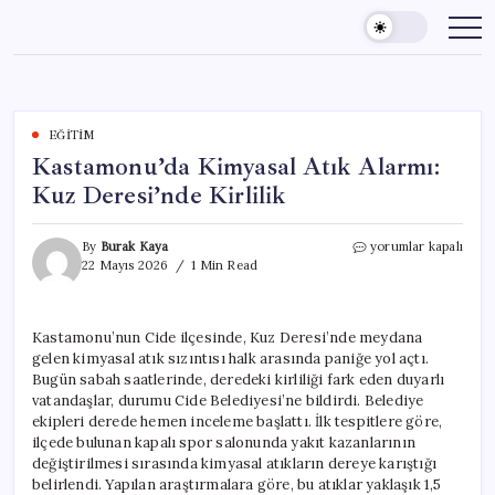
Skip
to
content
EĞITIM
Kastamonu’da Kimyasal Atık Alarmı:
Kuz Deresi’nde Kirlilik
Kastamonu’da
By
Burak Kaya
yorumlar kapalı
Kimyasal
22 Mayıs 2026
1 Min Read
Atık
Alarmı:
Kuz
Kastamonu’nun Cide ilçesinde, Kuz Deresi’nde meydana
Deresi’nde
gelen kimyasal atık sızıntısı halk arasında paniğe yol açtı.
Kirlilik
için
Bugün sabah saatlerinde, deredeki kirliliği fark eden duyarlı
vatandaşlar, durumu Cide Belediyesi’ne bildirdi. Belediye
ekipleri derede hemen inceleme başlattı. İlk tespitlere göre,
ilçede bulunan kapalı spor salonunda yakıt kazanlarının
değiştirilmesi sırasında kimyasal atıkların dereye karıştığı
belirlendi. Yapılan araştırmalara göre, bu atıklar yaklaşık 1,5