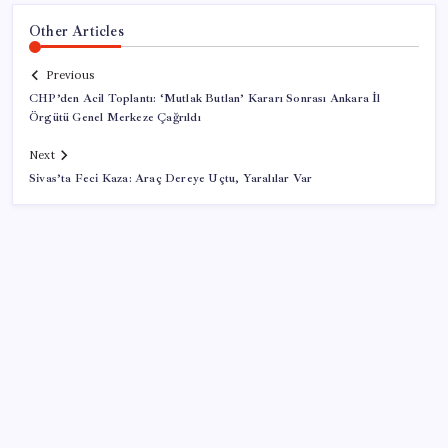
Other Articles
Previous
CHP’den Acil Toplantı: ‘Mutlak Butlan’ Kararı Sonrası Ankara İl
Örgütü Genel Merkeze Çağrıldı
Next
Sivas’ta Feci Kaza: Araç Dereye Uçtu, Yaralılar Var
SON YAZILAR
Bacakta bu belirtiler varsa dikkat! Pıhtı habercisi