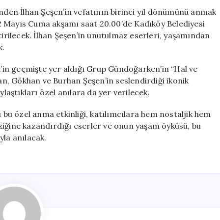
Gecesi:
inden İlhan Şeşen’in vefatının birinci yıl dönümünü anmak
Grup
, 22 Mayıs Cuma akşamı saat 20.00’de Kadıköy Belediyesi
Gündoğarken
rilecek. İlhan Şeşen’in unutulmaz eserleri, yaşamından
Sahne
k.
Alacak
için
en’in geçmişte yer aldığı Grup Gündoğarken’in “Hal ve
han, Gökhan ve Burhan Şeşen’in seslendirdiği ikonik
ylaştıkları özel anılara da yer verilecek.
ı bu özel anma etkinliği, katılımcılara hem nostaljik hem
ziğine kazandırdığı eserler ve onun yaşam öyküsü, bu
yla anılacak.