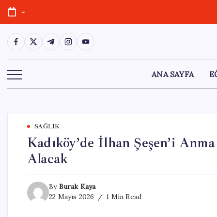
Skip
-
to
content
https://www.facebook.com/
https://twitter.com/
https://t.me/
https://www.instagram.com/
https://youtube.com/
ANA SAYFA
E
SAĞLIK
Kadıköy’de İlhan Şeşen’i Anm
Alacak
By
Burak Kaya
22 Mayıs 2026
1 Min Read