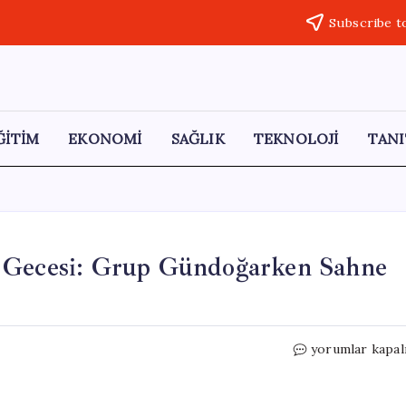
Subscribe t
ĞİTİM
EKONOMİ
SAĞLIK
TEKNOLOJİ
TANI
a Gecesi: Grup Gündoğarken Sahne
Kadıköy’de
yorumlar kapal
İlhan
Şeşen’i
Anma