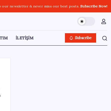
o our newsletter & never miss our best posts.
Subscribe Now!
TIM
İLETİŞİM
Subscribe
SON YAZILAR
ı
Bacakta bu belirtiler varsa dikkat! Pıhtı
habercisi olabilir