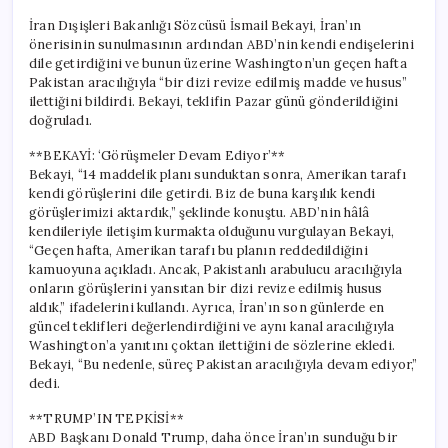
İran Dışişleri Bakanlığı Sözcüsü İsmail Bekayi, İran’ın
önerisinin sunulmasının ardından ABD’nin kendi endişelerini
dile getirdiğini ve bunun üzerine Washington’un geçen hafta
Pakistan aracılığıyla “bir dizi revize edilmiş madde ve husus”
ilettiğini bildirdi. Bekayi, teklifin Pazar günü gönderildiğini
doğruladı.
**BEKAYİ: ‘Görüşmeler Devam Ediyor’**
Bekayi, “14 maddelik planı sunduktan sonra, Amerikan tarafı
kendi görüşlerini dile getirdi. Biz de buna karşılık kendi
görüşlerimizi aktardık,” şeklinde konuştu. ABD’nin hâlâ
kendileriyle iletişim kurmakta olduğunu vurgulayan Bekayi,
“Geçen hafta, Amerikan tarafı bu planın reddedildiğini
kamuoyuna açıkladı. Ancak, Pakistanlı arabulucu aracılığıyla
onların görüşlerini yansıtan bir dizi revize edilmiş husus
aldık,” ifadelerini kullandı. Ayrıca, İran’ın son günlerde en
güncel teklifleri değerlendirdiğini ve aynı kanal aracılığıyla
Washington’a yanıtını çoktan ilettiğini de sözlerine ekledi.
Bekayi, “Bu nedenle, süreç Pakistan aracılığıyla devam ediyor,”
dedi.
**TRUMP’IN TEPKİSİ**
ABD Başkanı Donald Trump, daha önce İran’ın sunduğu bir