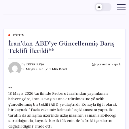
Skip
to
content
EĞITIM
İran’dan ABD’ye Güncellenmiş Barış
Teklifi İletildi**
İran’dan
By
Burak Kaya
yorumlar kapalı
ABD’ye
18 Mayıs 2026
1 Min Read
Güncellenmiş
Barış
Teklifi
**
İletildi**
18 Mayıs 2026 tarihinde Reuters tarafından yayımlanan
için
habere göre, İran, savaşın sona erdirilmesine yönelik
güncellenmiş bir teklifi ABD’ye ulaştırdı. Konuyla ilgili olarak
bir kaynak, “Fazla vaktimiz kalmadı,” açıklamasını yaptı. İki
tarafın da anlaşma üzerinde uzlaşmasının zaman alabileceği
sorulduğunda, kaynak, her iki ülkenin de “sürekli şartlarını
değiştirdiğini” ifade etti.