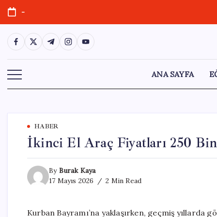
Skip
-
to
content
https://www.facebook.com/
https://twitter.com/
https://t.me/
https://www.instagram.com/
https://youtube.com/
ANA SAYFA
E
HABER
İkinci El Araç Fiyatları 250 Bi
By
Burak Kaya
17 Mayıs 2026
2 Min Read
Kurban Bayramı’na yaklaşırken, geçmiş yıllarda gör