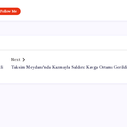
Follow Me
Next
li
Taksim Meydanı’nda Kazmayla Saldırı: Kavga Ortamı Gerild
Office Lisans Satın Al