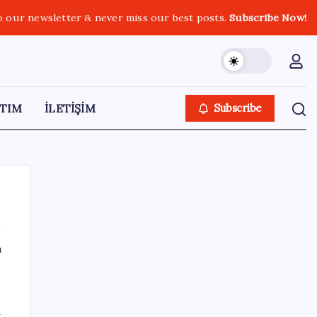
o our newsletter & never miss our best posts.
Subscribe Now!
TIM
İLETİŞİM
Subscribe
ı
SON YAZILAR
Bacakta bu belirtiler varsa dikkat! Pıhtı
a
habercisi olabilir