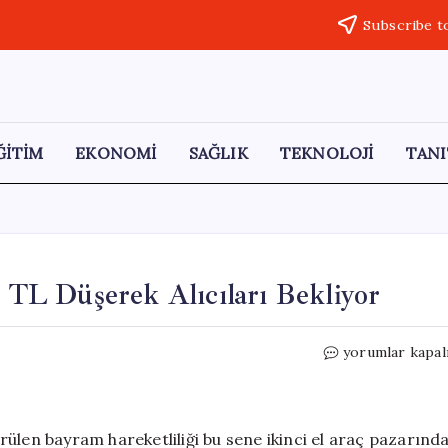
Subscribe t
ĞİTİM
EKONOMİ
SAĞLIK
TEKNOLOJİ
TANI
n TL Düşerek Alıcıları Bekliyor
İkinci
yorumlar kapal
El
Araç
Fiyatları
250
ülen bayram hareketliliği bu sene ikinci el araç pazarınd