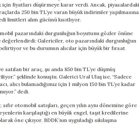
Bin
k için fiyatları düşürmeye karar verdi. Ancak, piyasalardak
TL
araçlarda 250 bin TL’ye varan büyük indirimler yapılmasına
Düşerek
i limitleri alım gücünü kısıtlıyor.
Alıcıları
Bekliyor
otomobil pazarındaki durgunluğun boyutunu gözler önüne
için
 değerlendirdi: Galericiler, oto pazarındaki durgunluğun
elirtiyor ve bu durumun alıcılar için büyük bir fırsat
ye satılan bir araç, şu anda 850 bin TL’ye düşmüş
liyor.” şeklinde konuştu. Galerici Ural Ulaş ise, “Sadece
acı, alıcı bulamadığımız için 1 milyon 150 bin TL’ye kadar
nuyor.” dedi.
ı; sıfır otomobil satışları, geçen yılın aynı dönemine göre
eyenlerin karşılaştığı en büyük engel, taşıt kredilerine
olarak öne çıkıyor. BDDK’nın uyguladığı sıkılaşma
.