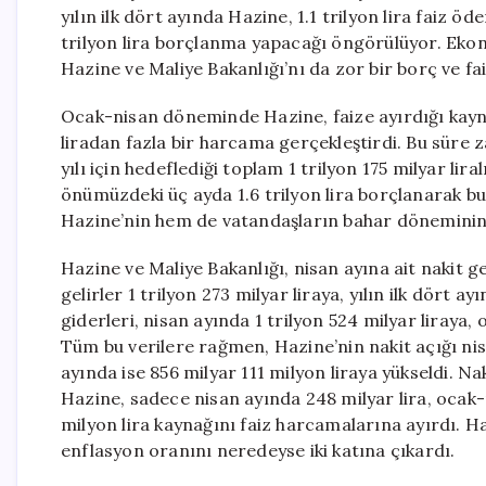
yılın ilk dört ayında Hazine, 1.1 trilyon lira faiz ö
trilyon lira borçlanma yapacağı öngörülüyor. Ekon
Hazine ve Maliye Bakanlığı’nı da zor bir borç ve fa
Ocak-nisan döneminde Hazine, faize ayırdığı kaynak
liradan fazla bir harcama gerçekleştirdi. Bu süre
yılı için hedeflediği toplam 1 trilyon 175 milyar li
önümüzdeki üç ayda 1.6 trilyon lira borçlanarak b
Hazine’nin hem de vatandaşların bahar döneminin 
Hazine ve Maliye Bakanlığı, nisan ayına ait nakit g
gelirler 1 trilyon 273 milyar liraya, yılın ilk dört ay
giderleri, nisan ayında 1 trilyon 524 milyar liraya,
Tüm bu verilere rağmen, Hazine’nin nakit açığı nisa
ayında ise 856 milyar 111 milyon liraya yükseldi. Na
Hazine, sadece nisan ayında 248 milyar lira, ocak
milyon lira kaynağını faiz harcamalarına ayırdı. Ha
enflasyon oranını neredeyse iki katına çıkardı.