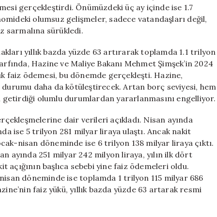
Uzak
demesi gerçekleştirdi. Önümüzdeki üç ay içinde ise 1.7
Kalıyor
omideki olumsuz gelişmeler, sadece vatandaşları değil,
için
iz sarmalına sürükledi.
ları yıllık bazda yüzde 63 artırarak toplamda 1.1 trilyon
 zarfında, Hazine ve Maliye Bakanı Mehmet Şimşek’in 2024
ralık faiz ödemesi, bu dönemde gerçekleşti. Hazine,
u durumu daha da kötüleştirecek. Artan borç seviyesi, hem
getirdiği olumlu durumlardan yararlanmasını engelliyor.
erçekleşmelerine dair verileri açıkladı. Nisan ayında
ında ise 5 trilyon 281 milyar liraya ulaştı. Ancak nakit
 ocak-nisan döneminde ise 6 trilyon 138 milyar liraya çıktı.
n ayında 251 milyar 242 milyon liraya, yılın ilk dört
kit açığının başlıca sebebi yine faiz ödemeleri oldu.
-nisan döneminde ise toplamda 1 trilyon 115 milyar 686
zine’nin faiz yükü, yıllık bazda yüzde 63 artarak resmi