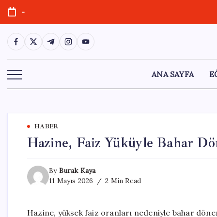
Skip
-
to
content
https://www.facebook.com/
https://twitter.com/
https://t.me/
https://www.instagram.com/
https://youtube.com/
ANA SAYFA
E
HABER
Hazine, Faiz Yüküyle Bahar D
By
Burak Kaya
11 Mayıs 2026
2 Min Read
Hazine, yüksek faiz oranları nedeniyle bahar dön