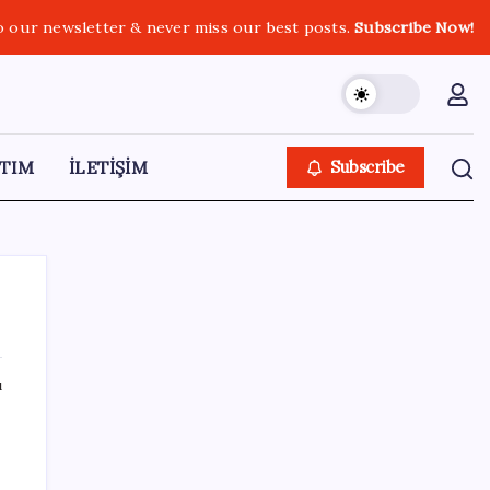
o our newsletter & never miss our best posts.
Subscribe Now!
TIM
İLETİŞİM
Subscribe
ı
SON YAZILAR
Bacakta bu belirtiler varsa dikkat! Pıhtı
habercisi olabilir