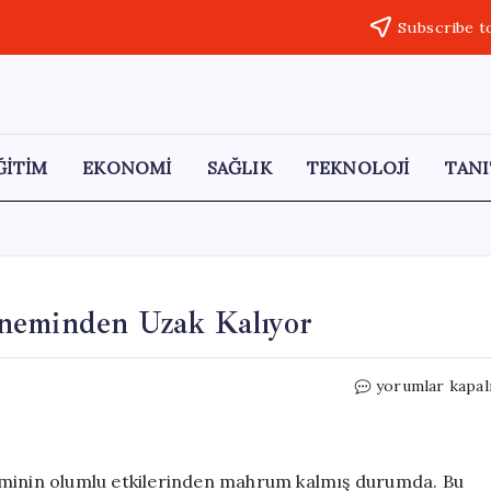
Subscribe t
ĞİTİM
EKONOMİ
SAĞLIK
TEKNOLOJİ
TANI
öneminden Uzak Kalıyor
Hazine,
yorumlar kapal
Faiz
Yüküyle
Bahar
Döneminden
eminin olumlu etkilerinden mahrum kalmış durumda. Bu