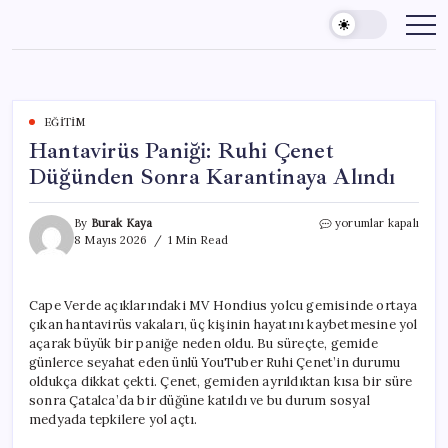
Skip
to
content
EĞITIM
Hantavirüs Paniği: Ruhi Çenet
Düğünden Sonra Karantinaya Alındı
Hantavirüs
By
Burak Kaya
yorumlar kapalı
Paniği:
8 Mayıs 2026
1 Min Read
Ruhi
Çenet
Düğünden
Cape Verde açıklarındaki MV Hondius yolcu gemisinde ortaya
Sonra
çıkan hantavirüs vakaları, üç kişinin hayatını kaybetmesine yol
Karantinaya
Alındı
açarak büyük bir paniğe neden oldu. Bu süreçte, gemide
için
günlerce seyahat eden ünlü YouTuber Ruhi Çenet’in durumu
oldukça dikkat çekti. Çenet, gemiden ayrıldıktan kısa bir süre
sonra Çatalca’da bir düğüne katıldı ve bu durum sosyal
medyada tepkilere yol açtı.