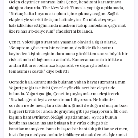
Gelen eleştiriler sonrası Ruhi Çenet, kendisini karantinaya
aldığını duyurdu. The New York Times’a yaptığı açıklamada,
“Birkaç hafta boyunca toplum içine çıkmayacağım. Sağlık
ekipleriyle sürekli iletişim halindeyim. En ufak ateş veya
halsizlik hissettiğim anda maskemi takıp ambulans çağırmak
üzere hazır bekliyorum” ifadelerini kullandı.
Çenet, yolculuğu sırasında yaşanan olaylarla ilgili olarak,
“Semptom gösteren bir yolcunun, özellikle ilk hayatını
kaybeden kişinin eşinin durumunu gördükten sonra büyük bir
risk altında olduğumuzu anladık. Kameramanımla birlikte o
andan itibaren odamıza kapandık ve dışarıyla bütün
temasımızı kestik” diye belirtti.
Gemide hala karantinada bulunan yaban hayatı uzmanı Emin
Yoğurtçuoğlu ise Ruhi Çenet’e yönelik sert bir eleştiride
bulundu. Yoğurtçuoğlu, Çenet’in paylaşımlarını eleştirerek,
“Biz hala gemideyiz ve sen bunu biliyorsun. Ne halimizi
sordun ne de mesajlara döndün. Şimdi de doğru olmayan bazı
bilgileri kritik bir anda doğruymuş gibi paylaşıyorsun. İlk ölen
kişinin hantavirüsten öldüğü ispatlanmadı. Ayrıca bunun
henüz insandan insana bulaşan bir virüs olduğu bile
kanıtlanmamışken, bunu bulaşıcı bir hastalık gibi lanse etmen,
bizi dünya medyası önünde tehlikeye atmak demek. İşlerimizi