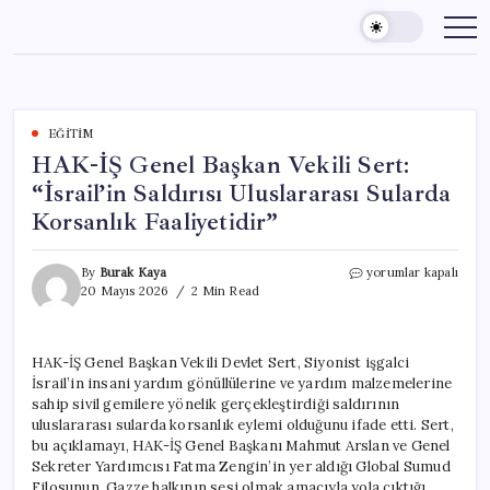
Skip
to
content
EĞITIM
HAK-İŞ Genel Başkan Vekili Sert:
“İsrail’in Saldırısı Uluslararası Sularda
Korsanlık Faaliyetidir”
HAK-
By
Burak Kaya
yorumlar kapalı
İŞ
20 Mayıs 2026
2 Min Read
Genel
Başkan
Vekili
HAK-İŞ Genel Başkan Vekili Devlet Sert, Siyonist işgalci
Sert:
İsrail’in insani yardım gönüllülerine ve yardım malzemelerine
“İsrail’in
Saldırısı
sahip sivil gemilere yönelik gerçekleştirdiği saldırının
Uluslararası
uluslararası sularda korsanlık eylemi olduğunu ifade etti. Sert,
Sularda
bu açıklamayı, HAK-İŞ Genel Başkanı Mahmut Arslan ve Genel
Korsanlık
Sekreter Yardımcısı Fatma Zengin’in yer aldığı Global Sumud
Faaliyetidir”
Filosunun, Gazze halkının sesi olmak amacıyla yola çıktığı