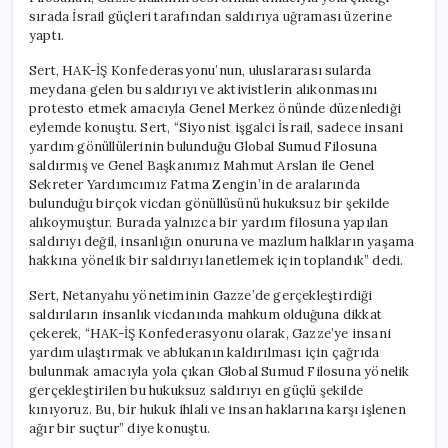
için
sırada İsrail güçleri tarafından saldırıya uğraması üzerine
yaptı.
Sert, HAK-İŞ Konfederasyonu’nun, uluslararası sularda
meydana gelen bu saldırıyı ve aktivistlerin alıkonmasını
protesto etmek amacıyla Genel Merkez önünde düzenlediği
eylemde konuştu. Sert, “Siyonist işgalci İsrail, sadece insani
yardım gönüllülerinin bulunduğu Global Sumud Filosuna
saldırmış ve Genel Başkanımız Mahmut Arslan ile Genel
Sekreter Yardımcımız Fatma Zengin’in de aralarında
bulunduğu birçok vicdan gönüllüsünü hukuksuz bir şekilde
alıkoymuştur. Burada yalnızca bir yardım filosuna yapılan
saldırıyı değil, insanlığın onuruna ve mazlum halkların yaşama
hakkına yönelik bir saldırıyı lanetlemek için toplandık” dedi.
Sert, Netanyahu yönetiminin Gazze’de gerçekleştirdiği
saldırıların insanlık vicdanında mahkum olduğuna dikkat
çekerek, “HAK-İŞ Konfederasyonu olarak, Gazze’ye insani
yardım ulaştırmak ve ablukanın kaldırılması için çağrıda
bulunmak amacıyla yola çıkan Global Sumud Filosuna yönelik
gerçekleştirilen bu hukuksuz saldırıyı en güçlü şekilde
kınıyoruz. Bu, bir hukuk ihlali ve insan haklarına karşı işlenen
ağır bir suçtur” diye konuştu.