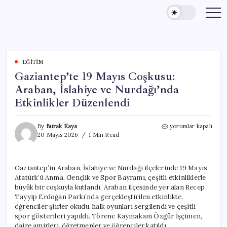
Skip
to
content
EĞITIM
Gaziantep’te 19 Mayıs Coşkusu:
Araban, İslahiye ve Nurdağı’nda
Etkinlikler Düzenlendi
Gaziantep’te
By
Burak Kaya
yorumlar kapalı
19
20 Mayıs 2026
1 Min Read
Mayıs
Coşkusu:
Araban,
Gaziantep’in Araban, İslahiye ve Nurdağı ilçelerinde 19 Mayıs
İslahiye
Atatürk’ü Anma, Gençlik ve Spor Bayramı, çeşitli etkinliklerle
ve
Nurdağı’nda
büyük bir coşkuyla kutlandı. Araban ilçesinde yer alan Recep
Etkinlikler
Tayyip Erdoğan Parkı’nda gerçekleştirilen etkinlikte,
Düzenlendi
öğrenciler şiirler okudu, halk oyunları sergilendi ve çeşitli
için
spor gösterileri yapıldı. Törene Kaymakam Özgür İşçimen,
daire amirleri, öğretmenler ve öğrenciler katıldı.