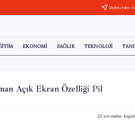
Subscribe t
ĞİTİM
EKONOMİ
SAĞLIK
TEKNOLOJİ
TANI
man Açık Ekran Özelliği Pil
Galaxy
yorumlar kapal
S26
ve
A