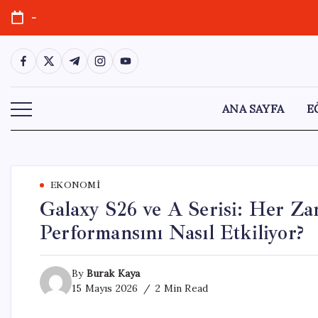
Skip
-
to
content
https://www.facebook.com/
https://twitter.com/
https://t.me/
https://www.instagram.com/
https://youtube.com/
ANA SAYFA
E
EKONOMI
Galaxy S26 ve A Serisi: Her Za
Performansını Nasıl Etkiliyor?
By
Burak Kaya
15 Mayıs 2026
2 Min Read