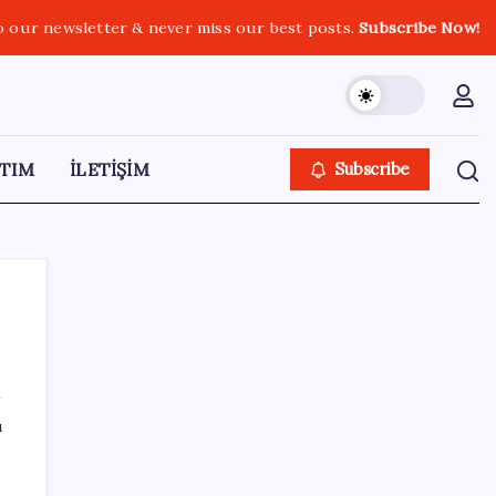
o our newsletter & never miss our best posts.
Subscribe Now!
TIM
İLETİŞİM
Subscribe
SON YAZILAR
ı
Bacakta bu belirtiler varsa dikkat! Pıhtı
habercisi olabilir