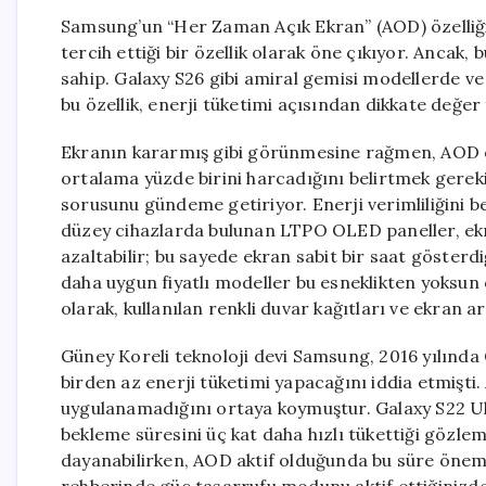
Samsung’un “Her Zaman Açık Ekran” (AOD) özelliği, 
tercih ettiği bir özellik olarak öne çıkıyor. Ancak, 
sahip. Galaxy S26 gibi amiral gemisi modellerde ve 
bu özellik, enerji tüketimi açısından dikkate değer f
Ekranın kararmış gibi görünmesine rağmen, AOD öze
ortalama yüzde birini harcadığını belirtmek gere
sorusunu gündeme getiriyor. Enerji verimliliğini be
düzey cihazlarda bulunan LTPO OLED paneller, ekr
azaltabilir; bu sayede ekran sabit bir saat göster
daha uygun fiyatlı modeller bu esneklikten yoksun 
olarak, kullanılan renkli duvar kağıtları ve ekran a
Güney Koreli teknoloji devi Samsung, 2016 yılında G
birden az enerji tüketimi yapacağını iddia etmişti
uygulanamadığını ortaya koymuştur. Galaxy S22 Ultr
bekleme süresini üç kat daha hızlı tükettiği gözlem
dayanabilirken, AOD aktif olduğunda bu süre önem