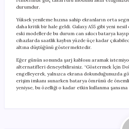
rehberinde güç tasarrufu modunu aktif ettiğinizde i
durumdur.
Yüksek yenileme hızına sahip ekranların orta segme
daha kritik bir hale geldi. Galaxy A55 gibi yeni nesi
eski modellerde bu durum can sıkıcı batarya kayıplar
cihazlarda saatlik kaybın yüzde üçe kadar çıkabil
altına düştüğünü göstermektedir.
Eğer günün sonunda şarj kablosu aramak istemiyo
alternatifleri deneyebilirsiniz. “Göstermek İçin Do
engelleyerek, yalnızca ekrana dokunduğunuzda göst
erişim imkanı sunarken batarya ömrünü de önemli ö
yeniyse, bu özelliği o kadar etkin kullanma şansına