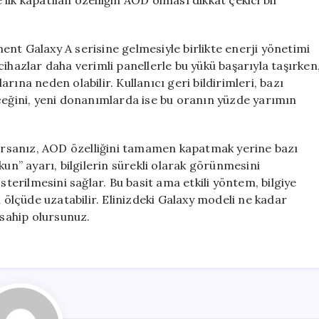
lk kapatılan özelliğin AOD olması dikkat çekici bir
nt Galaxy A serisine gelmesiyle birlikte enerji yönetimi
l cihazlar daha verimli panellerle bu yükü başarıyla taşırken
ına neden olabilir. Kullanıcı geri bildirimleri, bazı
eceğini, yeni donanımlarda ise bu oranın yüzde yarımın
rsanız, AOD özelliğini tamamen kapatmak yerine bazı
kun” ayarı, bilgilerin sürekli olarak görünmesini
erilmesini sağlar. Bu basit ama etkili yöntem, bilgiye
lçüde uzatabilir. Elinizdeki Galaxy modeli ne kadar
 sahip olursunuz.