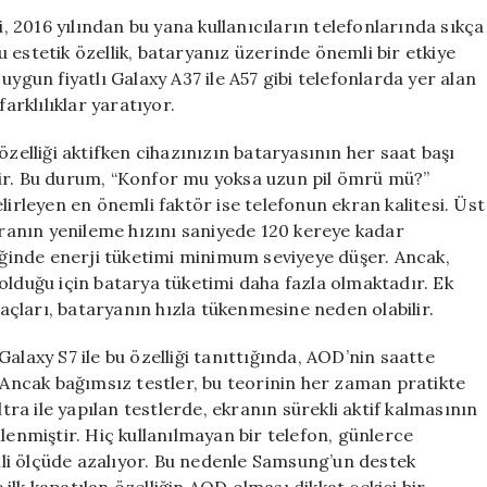
Serisi:
2016 yılından bu yana kullanıcıların telefonlarında sıkça
Her
bu estetik özellik, bataryanız üzerinde önemli bir etkiye
Zaman
uygun fiyatlı Galaxy A37 ile A57 gibi telefonlarda yer alan
Açık
arklılıklar yaratıyor.
Ekran
Özelliği
lliği aktifken cihazınızın bataryasının her saat başı
Pil
kir. Bu durum, “Konfor mu yoksa uzun pil ömrü mü?”
Performansını
lirleyen en önemli faktör ise telefonun ekran kalitesi. Üst
Nasıl
Etkiliyor?
anın yenileme hızını saniyede 120 kereye kadar
için
diğinde enerji tüketimi minimum seviyeye düşer. Ancak,
olduğu için batarya tüketimi daha fazla olmaktadır. Ek
raçları, bataryanın hızla tükenmesine neden olabilir.
alaxy S7 ile bu özelliği tanıttığında, AOD’nin saatte
. Ancak bağımsız testler, bu teorinin her zaman pratikte
a ile yapılan testlerde, ekranın sürekli aktif kalmasının
lenmiştir. Hiç kullanılmayan bir telefon, günlerce
li ölçüde azalıyor. Bu nedenle Samsung’un destek