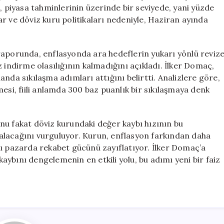
Citi’den
, piyasa tahminlerinin üzerinde bir seviyede, yani yüzde
Sıkılaşma
r ve döviz kuru politikaları nedeniyle, Haziran ayında
Uyarısı
için
raporunda, enflasyonda ara hedeflerin yukarı yönlü reviz
aiz indirme olasılığının kalmadığını açıkladı. İlker Domaç,
nda sıkılaşma adımları attığını belirtti. Analizlere göre,
esi, fiili anlamda 300 baz puanlık bir sıkılaşmaya denk
ğunu fakat döviz kurundaki değer kaybı hızının bu
 kalacağını vurguluyor. Kurun, enflasyon farkından daha
sı pazarda rekabet gücünü zayıflatıyor. İlker Domaç’a
ybını dengelemenin en etkili yolu, bu adımı yeni bir faiz