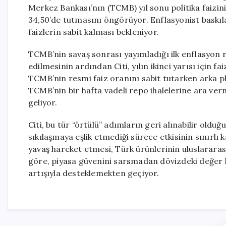
Merkez Bankası’nın (TCMB) yıl sonu politika faizini
34,50’de tutmasını öngörüyor. Enflasyonist baskıla
faizlerin sabit kalması bekleniyor.
TCMB’nin savaş sonrası yayımladığı ilk enflasyon 
edilmesinin ardından Citi, yılın ikinci yarısı için f
TCMB’nin resmi faiz oranını sabit tutarken arka pla
TCMB’nin bir hafta vadeli repo ihalelerine ara verm
geliyor.
Citi, bu tür “örtülü” adımların geri alınabilir oldu
sıkılaşmaya eşlik etmediği sürece etkisinin sınırlı
yavaş hareket etmesi, Türk ürünlerinin uluslarara
göre, piyasa güvenini sarsmadan dövizdeki değer ka
artışıyla desteklemekten geçiyor.