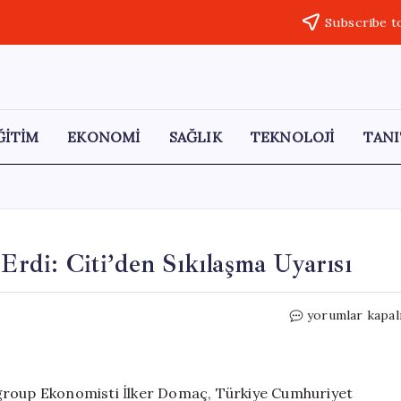
Subscribe t
ĞİTİM
EKONOMİ
SAĞLIK
TEKNOLOJİ
TANI
 Erdi: Citi’den Sıkılaşma Uyarısı
Faiz
yorumlar kapal
İndirimi
Beklentileri
Sona
Erdi:
itigroup Ekonomisti İlker Domaç, Türkiye Cumhuriyet