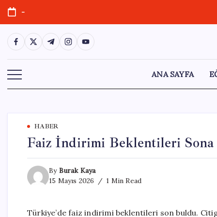
Skip
-
to
content
https://www.facebook.com/
https://twitter.com/
https://t.me/
https://www.instagram.com/
https://youtube.com/
ANA SAYFA
E
HABER
Faiz İndirimi Beklentileri Sona
By
Burak Kaya
15 Mayıs 2026
1 Min Read
Türkiye’de faiz indirimi beklentileri son buldu. C