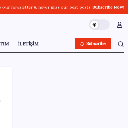
o our newsletter & never miss our best posts.
Subscribe Now!
TIM
İLETİŞİM
Subscribe
ı
SON YAZILAR
Bacakta bu belirtiler varsa dikkat! Pıhtı
habercisi olabilir