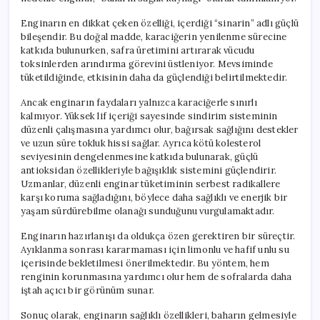
Enginarın en dikkat çeken özelliği, içerdiği “sinarin” adlı güçlü
bileşendir. Bu doğal madde, karaciğerin yenilenme sürecine
katkıda bulunurken, safra üretimini artırarak vücudu
toksinlerden arındırma görevini üstleniyor. Mevsiminde
tüketildiğinde, etkisinin daha da güçlendiği belirtilmektedir.
Ancak enginarın faydaları yalnızca karaciğerle sınırlı
kalmıyor. Yüksek lif içeriği sayesinde sindirim sisteminin
düzenli çalışmasına yardımcı olur, bağırsak sağlığını destekler
ve uzun süre tokluk hissi sağlar. Ayrıca kötü kolesterol
seviyesinin dengelenmesine katkıda bulunarak, güçlü
antioksidan özellikleriyle bağışıklık sistemini güçlendirir.
Uzmanlar, düzenli enginar tüketiminin serbest radikallere
karşı koruma sağladığını, böylece daha sağlıklı ve enerjik bir
yaşam sürdürebilme olanağı sunduğunu vurgulamaktadır.
Enginarın hazırlanışı da oldukça özen gerektiren bir süreçtir.
Ayıklanma sonrası kararmaması için limonlu ve hafif unlu su
içerisinde bekletilmesi önerilmektedir. Bu yöntem, hem
renginin korunmasına yardımcı olur hem de sofralarda daha
iştah açıcı bir görünüm sunar.
Sonuç olarak, enginarın sağlıklı özellikleri, baharın gelmesiyle