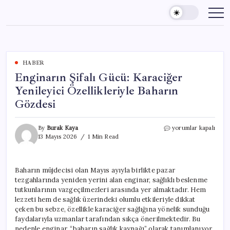
Skip
to
content
HABER
Enginarın Şifalı Gücü: Karaciğer
Yenileyici Özellikleriyle Baharın
Gözdesi
Enginarın
By
Burak Kaya
yorumlar kapalı
Şifalı
13 Mayıs 2026
1 Min Read
Gücü:
Karaciğer
Yenileyici
Baharın müjdecisi olan Mayıs ayıyla birlikte pazar
Özellikleriyle
tezgahlarında yeniden yerini alan enginar, sağlıklı beslenme
Baharın
Gözdesi
tutkunlarının vazgeçilmezleri arasında yer almaktadır. Hem
için
lezzeti hem de sağlık üzerindeki olumlu etkileriyle dikkat
çeken bu sebze, özellikle karaciğer sağlığına yönelik sunduğu
faydalarıyla uzmanlar tarafından sıkça önerilmektedir. Bu
nedenle enginar, “baharın sağlık kaynağı” olarak tanımlanıyor.