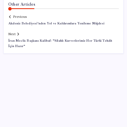
Other Articles
Previous
Akdeniz Belediyesi’nden Yol ve Kaldırımlara Yenileme Müjdesi
Next
İran Meclis Başkanı Kalibaf: “Silahlı Kuvvetlerimiz Her Türlü Tehdit
İçin Hazır”
SON YAZILAR
Bellek Pazarında Yeni Dönem: HP ve Asus Çinli