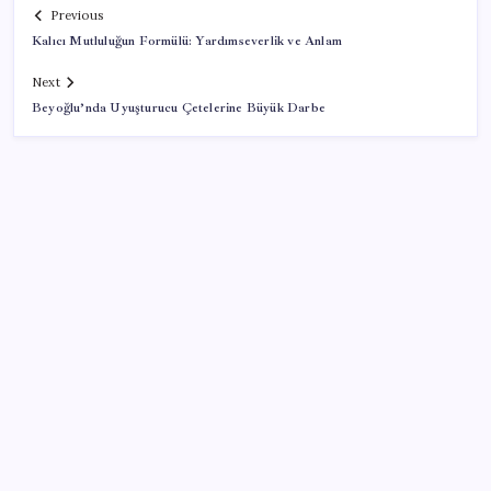
Previous
Kalıcı Mutluluğun Formülü: Yardımseverlik ve Anlam
Next
Beyoğlu’nda Uyuşturucu Çetelerine Büyük Darbe
SON YAZILAR
Son dakika… Kuşadası Belediyesi’ne üçüncü dalga
operasyon: Bülent Tezcan’ın kızı ve damadı dahil
çok sayıda gözaltı!
2026 KPSS Lise (Ortaöğretim) başvuruları ne zaman?