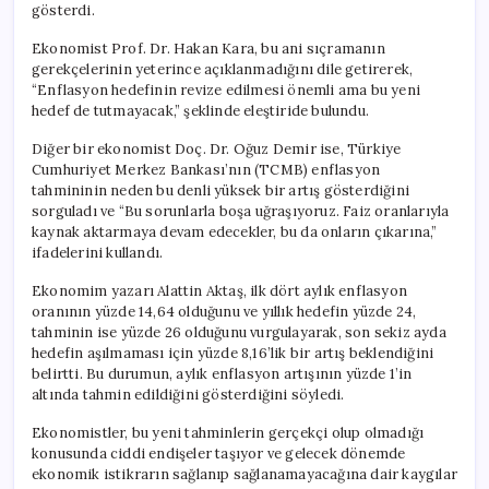
gösterdi.
Ekonomist Prof. Dr. Hakan Kara, bu ani sıçramanın
gerekçelerinin yeterince açıklanmadığını dile getirerek,
“Enflasyon hedefinin revize edilmesi önemli ama bu yeni
hedef de tutmayacak,” şeklinde eleştiride bulundu.
Diğer bir ekonomist Doç. Dr. Oğuz Demir ise, Türkiye
Cumhuriyet Merkez Bankası’nın (TCMB) enflasyon
tahmininin neden bu denli yüksek bir artış gösterdiğini
sorguladı ve “Bu sorunlarla boşa uğraşıyoruz. Faiz oranlarıyla
kaynak aktarmaya devam edecekler, bu da onların çıkarına,”
ifadelerini kullandı.
Ekonomim yazarı Alattin Aktaş, ilk dört aylık enflasyon
oranının yüzde 14,64 olduğunu ve yıllık hedefin yüzde 24,
tahminin ise yüzde 26 olduğunu vurgulayarak, son sekiz ayda
hedefin aşılmaması için yüzde 8,16’lik bir artış beklendiğini
belirtti. Bu durumun, aylık enflasyon artışının yüzde 1’in
altında tahmin edildiğini gösterdiğini söyledi.
Ekonomistler, bu yeni tahminlerin gerçekçi olup olmadığı
konusunda ciddi endişeler taşıyor ve gelecek dönemde
ekonomik istikrarın sağlanıp sağlanamayacağına dair kaygılar