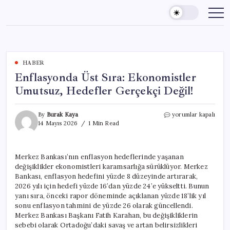
Skip
to
content
HABER
Enflasyonda Üst Sıra: Ekonomistler
Umutsuz, Hedefler Gerçekçi Değil!
Enflasyonda
By
Burak Kaya
yorumlar kapalı
Üst
14 Mayıs 2026
1 Min Read
Sıra:
Ekonomistler
Umutsuz,
Merkez Bankası’nın enflasyon hedeflerinde yaşanan
Hedefler
değişiklikler ekonomistleri karamsarlığa sürüklüyor. Merkez
Gerçekçi
Değil!
Bankası, enflasyon hedefini yüzde 8 düzeyinde artırarak,
için
2026 yılı için hedefi yüzde 16’dan yüzde 24’e yükseltti. Bunun
yanı sıra, önceki rapor döneminde açıklanan yüzde 18’lik yıl
sonu enflasyon tahmini de yüzde 26 olarak güncellendi.
Merkez Bankası Başkanı Fatih Karahan, bu değişikliklerin
sebebi olarak Ortadoğu’daki savaş ve artan belirsizlikleri