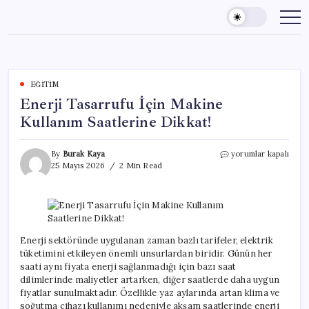
Skip
to
content
EĞITIM
Enerji Tasarrufu İçin Makine
Kullanım Saatlerine Dikkat!
Enerji
By
Burak Kaya
yorumlar kapalı
Tasarrufu
25 Mayıs 2026
2 Min Read
İçin
Makine
Kullanım
Saatlerine
Dikkat!
için
Enerji sektöründe uygulanan zaman bazlı tarifeler, elektrik
tüketimini etkileyen önemli unsurlardan biridir. Günün her
saati aynı fiyata enerji sağlanmadığı için bazı saat
dilimlerinde maliyetler artarken, diğer saatlerde daha uygun
fiyatlar sunulmaktadır. Özellikle yaz aylarında artan klima ve
soğutma cihazı kullanımı nedeniyle akşam saatlerinde enerji