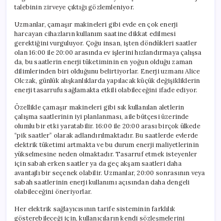
talebinin zirveye çıktığı gözlemleniyor.
Uzmanlar, çamaşır makineleri gibi evde en çok enerji
harcayan cihazların kullanım saatine dikkat edilmesi
gerektiğini vurguluyor. Çoğu insan, işten döndükleri saatler
olan 16:00 ile 20:00 arasında ev işlerini hızlandırmaya çalışsa
da, bu saatlerin enerji tüketiminin en yoğun olduğu zaman
dilimlerinden biri olduğunu belirtiyorlar. Enerji uzmanı Alice
Olczak, günlük alışkanlıklarda yapılacak küçük değişikliklerin
enerji tasarrufu sağlamakta etkili olabileceğini ifade ediyor.
Özellikle çamaşır makineleri gibi sık kullanılan aletlerin
çalışma saatlerinin iyi planlanması, aile bütçesi üzerinde
olumlu bir etki yaratabilir. 16:00 ile 20:00 arası birçok ülkede
“pik saatler” olarak adlandırılmaktadır. Bu saatlerde evlerde
elektrik tüketimi artmakta ve bu durum enerji maliyetlerinin
yükselmesine neden olmaktadır. Tasarruf etmek isteyenler
için sabah erken saatler ya da geç akşam saatleri daha
avantajlı bir seçenek olabilir. Uzmanlar, 20:00 sonrasının veya
sabah saatlerinin enerji kullanımı açısından daha dengeli
olabileceğini öneriyorlar.
Her elektrik sağlayıcısının tarife sisteminin farklılık
gösterebileceği için, kullanıcıların kendi sözleşmelerini