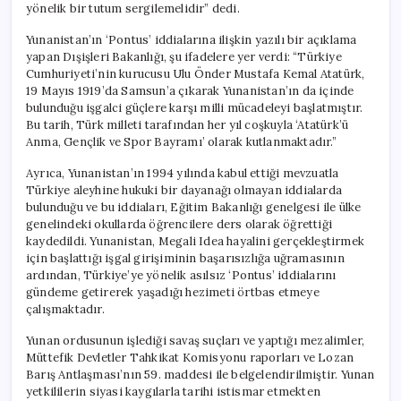
yönelik bir tutum sergilemelidir” dedi.
Yunanistan’ın ‘Pontus’ iddialarına ilişkin yazılı bir açıklama
yapan Dışişleri Bakanlığı, şu ifadelere yer verdi: “Türkiye
Cumhuriyeti’nin kurucusu Ulu Önder Mustafa Kemal Atatürk,
19 Mayıs 1919’da Samsun’a çıkarak Yunanistan’ın da içinde
bulunduğu işgalci güçlere karşı milli mücadeleyi başlatmıştır.
Bu tarih, Türk milleti tarafından her yıl coşkuyla ‘Atatürk’ü
Anma, Gençlik ve Spor Bayramı’ olarak kutlanmaktadır.”
Ayrıca, Yunanistan’ın 1994 yılında kabul ettiği mevzuatla
Türkiye aleyhine hukuki bir dayanağı olmayan iddialarda
bulunduğu ve bu iddiaları, Eğitim Bakanlığı genelgesi ile ülke
genelindeki okullarda öğrencilere ders olarak öğrettiği
kaydedildi. Yunanistan, Megali Idea hayalini gerçekleştirmek
için başlattığı işgal girişiminin başarısızlığa uğramasının
ardından, Türkiye’ye yönelik asılsız ‘Pontus’ iddialarını
gündeme getirerek yaşadığı hezimeti örtbas etmeye
çalışmaktadır.
Yunan ordusunun işlediği savaş suçları ve yaptığı mezalimler,
Müttefik Devletler Tahkikat Komisyonu raporları ve Lozan
Barış Antlaşması’nın 59. maddesi ile belgelendirilmiştir. Yunan
yetkililerin siyasi kaygılarla tarihi istismar etmekten