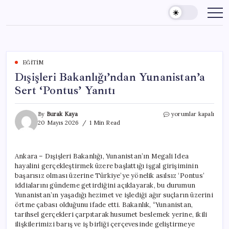
Skip
to
content
EĞITIM
Dışişleri Bakanlığı’ndan Yunanistan’a
Sert ‘Pontus’ Yanıtı
Dışişleri
By
Burak Kaya
yorumlar kapalı
Bakanlığı’ndan
20 Mayıs 2026
1 Min Read
Yunanistan’a
Sert
‘Pontus’
Ankara – Dışişleri Bakanlığı, Yunanistan’ın Megali Idea
Yanıtı
hayalini gerçekleştirmek üzere başlattığı işgal girişiminin
için
başarısız olması üzerine Türkiye’ye yönelik asılsız ‘Pontus’
iddialarını gündeme getirdiğini açıklayarak, bu durumun
Yunanistan’ın yaşadığı hezimet ve işlediği ağır suçların üzerini
örtme çabası olduğunu ifade etti. Bakanlık, “Yunanistan,
tarihsel gerçekleri çarpıtarak husumet beslemek yerine, ikili
ilişkilerimizi barış ve iş birliği çerçevesinde geliştirmeye