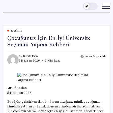
Skip
to
content
SAĞLIK
Çocuğunuz İçin En İyi Üniversite
Seçimini Yapma Rehberi
Çocuğunuz
By
Burak Kaya
yorumlar kapalı
İçin
5 Haziran 2026
2 Min Read
En
İyi
Üniversite
Seçimini
Yapma
Rehberi
Yusuf Arslan
için
5 Haziran 2026
Büyüyüp gelişirken ilk adımlarını attığınız minik çocuğunuz,
şimdi hayatının en kritik dönemlerinden birine adım atıyor.
Bir ebeveyn olarak, onun için en iyisini istemeniz son derece