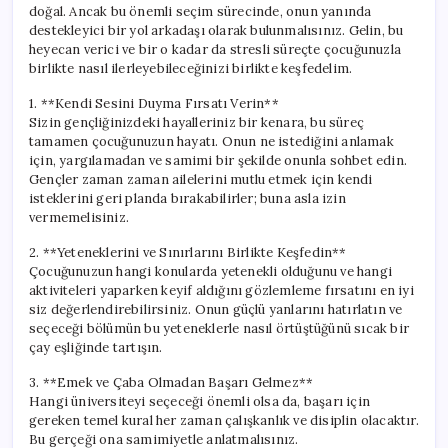
doğal. Ancak bu önemli seçim sürecinde, onun yanında
destekleyici bir yol arkadaşı olarak bulunmalısınız. Gelin, bu
heyecan verici ve bir o kadar da stresli süreçte çocuğunuzla
birlikte nasıl ilerleyebileceğinizi birlikte keşfedelim.
1. **Kendi Sesini Duyma Fırsatı Verin**
Sizin gençliğinizdeki hayalleriniz bir kenara, bu süreç
tamamen çocuğunuzun hayatı. Onun ne istediğini anlamak
için, yargılamadan ve samimi bir şekilde onunla sohbet edin.
Gençler zaman zaman ailelerini mutlu etmek için kendi
isteklerini geri planda bırakabilirler; buna asla izin
vermemelisiniz.
2. **Yeteneklerini ve Sınırlarını Birlikte Keşfedin**
Çocuğunuzun hangi konularda yetenekli olduğunu ve hangi
aktiviteleri yaparken keyif aldığını gözlemleme fırsatını en iyi
siz değerlendirebilirsiniz. Onun güçlü yanlarını hatırlatın ve
seçeceği bölümün bu yeteneklerle nasıl örtüştüğünü sıcak bir
çay eşliğinde tartışın.
3. **Emek ve Çaba Olmadan Başarı Gelmez**
Hangi üniversiteyi seçeceği önemli olsa da, başarı için
gereken temel kural her zaman çalışkanlık ve disiplin olacaktır.
Bu gerçeği ona samimiyetle anlatmalısınız.