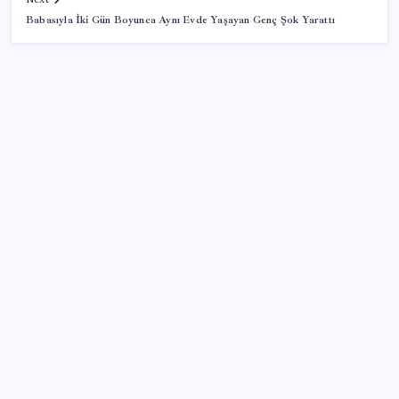
Babasıyla İki Gün Boyunca Aynı Evde Yaşayan Genç Şok Yarattı
SON YAZILAR
Bacakta bu belirtiler varsa dikkat! Pıhtı habercisi
olabilir
9 milyon abonenin faturası kasım ayında ikiye
katlanacak
Bakan Yumaklı: Fransa’da görevli yangın söndürme
uçakları Türkiye’ye döndü
Ocak-temmuzda 638 bin oto satıldı