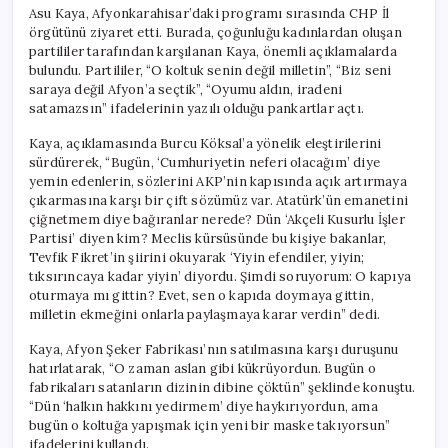
Öptün”
Asu Kaya, Afyonkarahisar’daki programı sırasında CHP İl
için
örgütünü ziyaret etti. Burada, çoğunluğu kadınlardan oluşan
partililer tarafından karşılanan Kaya, önemli açıklamalarda
bulundu. Partililer, “O koltuk senin değil milletin”, “Biz seni
saraya değil Afyon’a seçtik”, “Oyumu aldın, iradeni
satamazsın” ifadelerinin yazılı olduğu pankartlar açtı.
Kaya, açıklamasında Burcu Köksal’a yönelik eleştirilerini
sürdürerek, “Bugün, ‘Cumhuriyetin neferi olacağım’ diye
yemin edenlerin, sözlerini AKP’nin kapısında açık artırmaya
çıkarmasına karşı bir çift sözümüz var. Atatürk’ün emanetini
çiğnetmem diye bağıranlar nerede? Dün ‘Akçeli Kusurlu İşler
Partisi’ diyen kim? Meclis kürsüsünde bu kişiye bakanlar,
Tevfik Fikret’in şiirini okuyarak ‘Yiyin efendiler, yiyin;
tıksırıncaya kadar yiyin’ diyordu. Şimdi soruyorum: O kapıya
oturmaya mı gittin? Evet, sen o kapıda doymaya gittin,
milletin ekmeğini onlarla paylaşmaya karar verdin” dedi.
Kaya, Afyon Şeker Fabrikası’nın satılmasına karşı duruşunu
hatırlatarak, “O zaman aslan gibi kükrüyordun. Bugün o
fabrikaları satanların dizinin dibine çöktün” şeklinde konuştu.
“Dün ‘halkın hakkını yedirmem’ diye haykırıyordun, ama
bugün o koltuğa yapışmak için yeni bir maske takıyorsun”
ifadelerini kullandı.