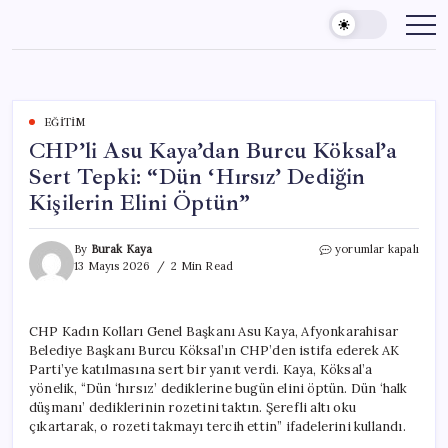
Skip
to
content
EĞITIM
CHP’li Asu Kaya’dan Burcu Köksal’a
Sert Tepki: “Dün ‘Hırsız’ Dediğin
Kişilerin Elini Öptün”
CHP’li
By
Burak Kaya
yorumlar kapalı
Asu
13 Mayıs 2026
2 Min Read
Kaya’dan
Burcu
Köksal’a
CHP Kadın Kolları Genel Başkanı Asu Kaya, Afyonkarahisar
Sert
Belediye Başkanı Burcu Köksal’ın CHP’den istifa ederek AK
Tepki:
“Dün
Parti’ye katılmasına sert bir yanıt verdi. Kaya, Köksal’a
‘Hırsız’
yönelik, “Dün ‘hırsız’ dediklerine bugün elini öptün. Dün ‘halk
Dediğin
düşmanı’ dediklerinin rozetini taktın. Şerefli altı oku
Kişilerin
çıkartarak, o rozeti takmayı tercih ettin” ifadelerini kullandı.
Elini