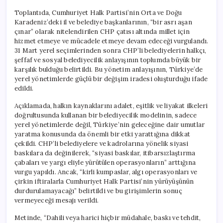
Toplantıda, Cumhuriyet Halk Partisi’nin Orta ve Doğu
Karadeniz’deki il ve belediye başkanlarının, “bir asrı aşan
çınar” olarak nitelendirilen CHP çatısı altında millet için
hizmet etmeye ve mücadele etmeye devam edeceği vurgulandı.
31 Mart yerel seçimlerinden sonra CHP’li belediyelerin halkçı,
şeffaf ve sosyal belediyecilik anlayışının toplumda büyük bir
karşılık bulduğu belirtildi. Bu yönetim anlayışının, Türkiye’de
yerel yönetimlerde güçlü bir değişim iradesi oluşturduğu ifade
edildi.
Açıklamada, halkın kaynaklarını adalet, eşitlik ve liyakat ilkeleri
doğrultusunda kullanan bir belediyecilik modelinin, sadece
yerel yönetimlerde değil, Türkiye’nin geleceğine dair umutlar
yaratma konusunda da önemli bir etki yarattığına dikkat
çekildi. CHP’li belediyelere ve kadrolarına yönelik siyasi
baskılara da değinilerek, “siyasi baskılar, itibarsızlaştırma
çabaları ve yargı eliyle yürütülen operasyonların” arttığına
vurgu yapıldı. Ancak, “kirli kumpaslar, algı operasyonları ve
çirkin iftiralarla Cumhuriyet Halk Partisi’nin yürüyüşünün
durdurulamayacağı” belirtildi ve bu girişimlerin sonuç
vermeyeceği mesajı verildi.
Metinde, “Dahili veya harici hiçbir müdahale, baskı ve tehdit,