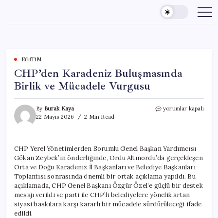
Skip
to
content
EĞITIM
CHP’den Karadeniz Buluşmasında
Birlik ve Mücadele Vurgusu
CHP’den
By
Burak Kaya
yorumlar kapalı
Karadeniz
22 Mayıs 2026
2 Min Read
Buluşmasında
Birlik
ve
CHP Yerel Yönetimlerden Sorumlu Genel Başkan Yardımcısı
Mücadele
Gökan Zeybek’in önderliğinde, Ordu Altınordu’da gerçekleşen
Vurgusu
için
Orta ve Doğu Karadeniz İl Başkanları ve Belediye Başkanları
Toplantısı sonrasında önemli bir ortak açıklama yapıldı. Bu
açıklamada, CHP Genel Başkanı Özgür Özel’e güçlü bir destek
mesajı verildi ve parti ile CHP’li belediyelere yönelik artan
siyasi baskılara karşı kararlı bir mücadele sürdürüleceği ifade
edildi.