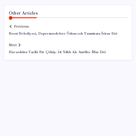
Other Articles
Previous
Besni Belediyesi, Depremzedelere Ödenecek Tazminata İtiraz Etti
Next
Havacılıkta Tarihi Bir Çöküş: 24 Yıllık Air Antilles İflas Etti
SON YAZILAR
Son dakika… Kuşadası Belediyesi’ne üçüncü dalga