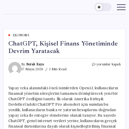
Skip
to
content
EKONOMI
ChatGPT, Kişisel Finans Yönetiminde
Devrim Yaratacak
ChatGPT,
By
Burak Kaya
yorumlar kapalı
Kişisel
17 Mayıs 2026
1 Min Read
Finans
Yönetiminde
Devrim
Yapay zeka alanındaki öncü isimlerden OpenAI, kullanıcıların
Yaratacak
finansal yönetim süreçlerini tamamen dönüştürecek yeni bir
için
ChatGPT özelliğini tanıttı. İlk olarak Amerika Birleşik
Devletleri’ndeki ChatGPT Pro aboneleri için sunulan bu
yenilik, kullanıcıların banka ve yatırım hesaplarını doğrudan
yapay zeka ile entegre etmelerine olanak tanıyor. Bu sayede
ChatGPT, genel internet verileri yerine, kullanıcıların gerçek
finansal durumlarına dayalı olarak kişiselleştirilmiş finansal