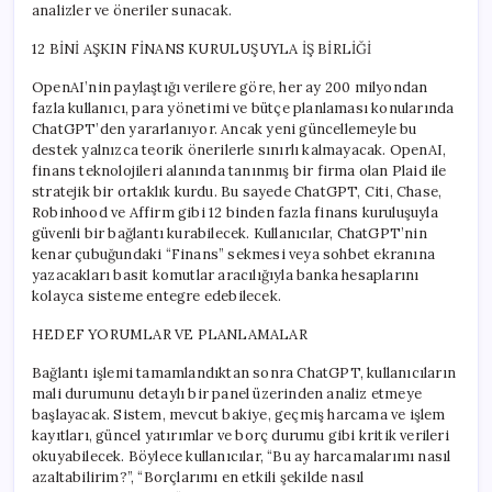
analizler ve öneriler sunacak.
12 BİNİ AŞKIN FİNANS KURULUŞUYLA İŞ BİRLİĞİ
OpenAI’nin paylaştığı verilere göre, her ay 200 milyondan
fazla kullanıcı, para yönetimi ve bütçe planlaması konularında
ChatGPT’den yararlanıyor. Ancak yeni güncellemeyle bu
destek yalnızca teorik önerilerle sınırlı kalmayacak. OpenAI,
finans teknolojileri alanında tanınmış bir firma olan Plaid ile
stratejik bir ortaklık kurdu. Bu sayede ChatGPT, Citi, Chase,
Robinhood ve Affirm gibi 12 binden fazla finans kuruluşuyla
güvenli bir bağlantı kurabilecek. Kullanıcılar, ChatGPT’nin
kenar çubuğundaki “Finans” sekmesi veya sohbet ekranına
yazacakları basit komutlar aracılığıyla banka hesaplarını
kolayca sisteme entegre edebilecek.
HEDEF YORUMLAR VE PLANLAMALAR
Bağlantı işlemi tamamlandıktan sonra ChatGPT, kullanıcıların
mali durumunu detaylı bir panel üzerinden analiz etmeye
başlayacak. Sistem, mevcut bakiye, geçmiş harcama ve işlem
kayıtları, güncel yatırımlar ve borç durumu gibi kritik verileri
okuyabilecek. Böylece kullanıcılar, “Bu ay harcamalarımı nasıl
azaltabilirim?”, “Borçlarımı en etkili şekilde nasıl