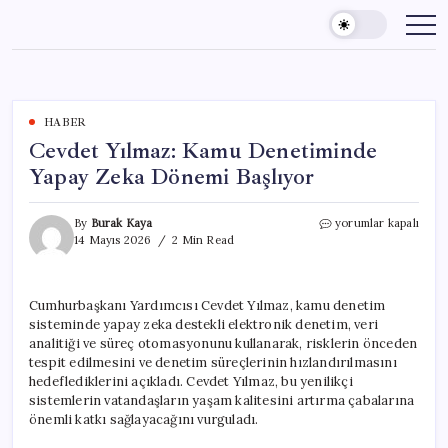
Skip
to
content
HABER
Cevdet Yılmaz: Kamu Denetiminde
Yapay Zeka Dönemi Başlıyor
Cevdet
By
Burak Kaya
yorumlar kapalı
Yılmaz:
14 Mayıs 2026
2 Min Read
Kamu
Denetiminde
Yapay
Cumhurbaşkanı Yardımcısı Cevdet Yılmaz, kamu denetim
Zeka
sisteminde yapay zeka destekli elektronik denetim, veri
Dönemi
Başlıyor
analitiği ve süreç otomasyonunu kullanarak, risklerin önceden
için
tespit edilmesini ve denetim süreçlerinin hızlandırılmasını
hedeflediklerini açıkladı. Cevdet Yılmaz, bu yenilikçi
sistemlerin vatandaşların yaşam kalitesini artırma çabalarına
önemli katkı sağlayacağını vurguladı.