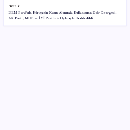
Next
DEM Parti’nin Kürtçenin Kamu Alanında Kullanımına Dair Önergesi,
AK Parti, MHP ve İYİ Parti’nin Oylarıyla Reddedildi
SON YAZILAR
Son dakika… Kuşadası Belediyesi’ne üçüncü dalga
operasyon: Bülent Tezcan’ın kızı ve damadı dahil
çok sayıda gözaltı!
2026 KPSS Lise (Ortaöğretim) başvuruları ne zaman?
KPSS Ortaöğretim başvuruları nasıl ve nereden
yapılır?