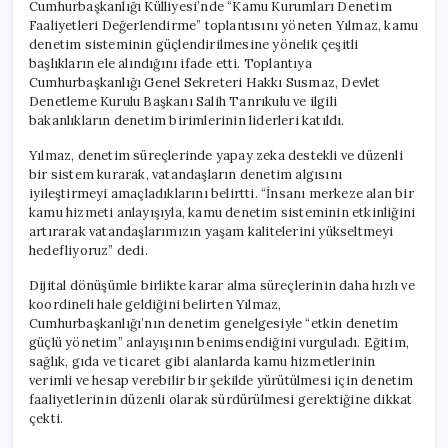
Cumhurbaşkanlığı Külliyesi’nde “Kamu Kurumları Denetim
Faaliyetleri Değerlendirme” toplantısını yöneten Yılmaz, kamu
denetim sisteminin güçlendirilmesine yönelik çeşitli
başlıkların ele alındığını ifade etti. Toplantıya
Cumhurbaşkanlığı Genel Sekreteri Hakkı Susmaz, Devlet
Denetleme Kurulu Başkanı Salih Tanrıkulu ve ilgili
bakanlıkların denetim birimlerinin liderleri katıldı.
Yılmaz, denetim süreçlerinde yapay zeka destekli ve düzenli
bir sistem kurarak, vatandaşların denetim algısını
iyileştirmeyi amaçladıklarını belirtti. “İnsanı merkeze alan bir
kamu hizmeti anlayışıyla, kamu denetim sisteminin etkinliğini
artırarak vatandaşlarımızın yaşam kalitelerini yükseltmeyi
hedefliyoruz” dedi.
Dijital dönüşümle birlikte karar alma süreçlerinin daha hızlı ve
koordineli hale geldiğini belirten Yılmaz,
Cumhurbaşkanlığı’nın denetim genelgesiyle “etkin denetim
güçlü yönetim” anlayışının benimsendiğini vurguladı. Eğitim,
sağlık, gıda ve ticaret gibi alanlarda kamu hizmetlerinin
verimli ve hesap verebilir bir şekilde yürütülmesi için denetim
faaliyetlerinin düzenli olarak sürdürülmesi gerektiğine dikkat
çekti.