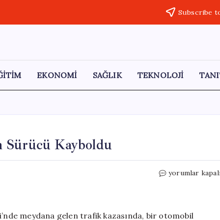
Subscribe t
ĞİTİM
EKONOMİ
SAĞLIK
TEKNOLOJİ
TANI
n Sürücü Kayboldu
Bursa’da
yorumlar kapal
Dereye
Düşen
Araçtan
Sürücü
si’nde meydana gelen trafik kazasında, bir otomobil