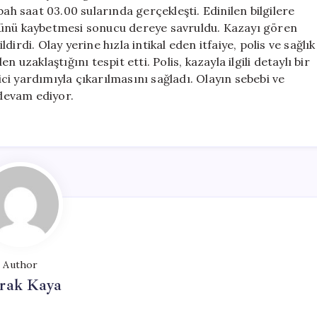
Kayboldu
bah saat 03.00 sularında gerçekleşti. Edinilen bilgilere
için
lünü kaybetmesi sonucu dereye savruldu. Kazayı gören
irdi. Olay yerine hızla intikal eden itfaiye, polis ve sağlık
 uzaklaştığını tespit etti. Polis, kazayla ilgili detaylı bir
i yardımıyla çıkarılmasını sağladı. Olayın sebebi ve
devam ediyor.
Author
rak Kaya