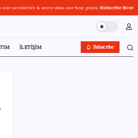
o our newsletter & never miss our best posts.
Subscribe Now!
TIM
İLETİŞİM
Subscribe
ı
SON YAZILAR
Bacakta bu belirtiler varsa dikkat! Pıhtı
habercisi olabilir