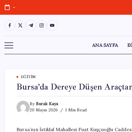
Skip
-
to
content
https://www.facebook.com/
https://twitter.com/
https://t.me/
https://www.instagram.com/
https://youtube.com/
ANA SAYFA
E
EĞITIM
Bursa’da Dereye Düşen Araçta
By
Burak Kaya
20 Mayıs 2026
1 Min Read
Bursa’nın İstiklal Mahallesi Fuat Kuşçuoğlu Cadde