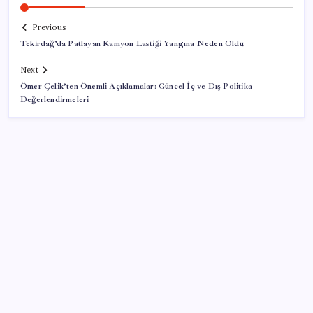
Previous
Tekirdağ’da Patlayan Kamyon Lastiği Yangına Neden Oldu
Next
Ömer Çelik’ten Önemli Açıklamalar: Güncel İç ve Dış Politika
Değerlendirmeleri
SON YAZILAR
Bellek Pazarında Yeni Dönem: HP ve Asus Çinli
Tedarikçilere Geçiyor