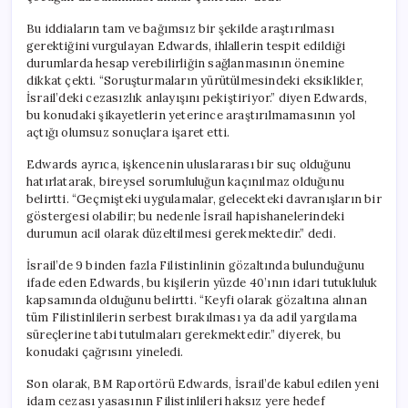
Bu iddiaların tam ve bağımsız bir şekilde araştırılması
gerektiğini vurgulayan Edwards, ihlallerin tespit edildiği
durumlarda hesap verebilirliğin sağlanmasının önemine
dikkat çekti. “Soruşturmaların yürütülmesindeki eksiklikler,
İsrail’deki cezasızlık anlayışını pekiştiriyor.” diyen Edwards,
bu konudaki şikayetlerin yeterince araştırılmamasının yol
açtığı olumsuz sonuçlara işaret etti.
Edwards ayrıca, işkencenin uluslararası bir suç olduğunu
hatırlatarak, bireysel sorumluluğun kaçınılmaz olduğunu
belirtti. “Geçmişteki uygulamalar, gelecekteki davranışların bir
göstergesi olabilir; bu nedenle İsrail hapishanelerindeki
durumun acil olarak düzeltilmesi gerekmektedir.” dedi.
İsrail’de 9 binden fazla Filistinlinin gözaltında bulunduğunu
ifade eden Edwards, bu kişilerin yüzde 40’ının idari tutukluluk
kapsamında olduğunu belirtti. “Keyfi olarak gözaltına alınan
tüm Filistinlilerin serbest bırakılması ya da adil yargılama
süreçlerine tabi tutulmaları gerekmektedir.” diyerek, bu
konudaki çağrısını yineledi.
Son olarak, BM Raportörü Edwards, İsrail’de kabul edilen yeni
idam cezası yasasının Filistinlileri haksız yere hedef