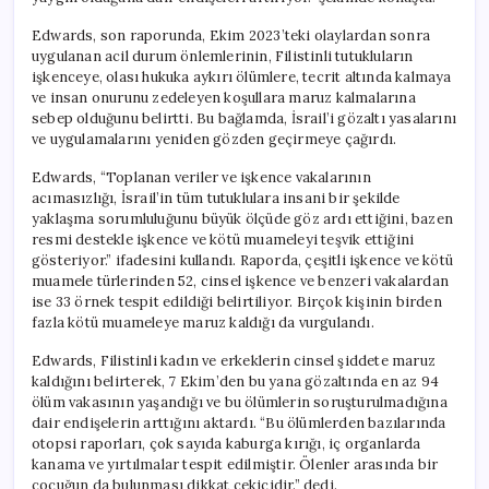
Edwards, son raporunda, Ekim 2023’teki olaylardan sonra
uygulanan acil durum önlemlerinin, Filistinli tutukluların
işkenceye, olası hukuka aykırı ölümlere, tecrit altında kalmaya
ve insan onurunu zedeleyen koşullara maruz kalmalarına
sebep olduğunu belirtti. Bu bağlamda, İsrail’i gözaltı yasalarını
ve uygulamalarını yeniden gözden geçirmeye çağırdı.
Edwards, “Toplanan veriler ve işkence vakalarının
acımasızlığı, İsrail’in tüm tutuklulara insani bir şekilde
yaklaşma sorumluluğunu büyük ölçüde göz ardı ettiğini, bazen
resmi destekle işkence ve kötü muameleyi teşvik ettiğini
gösteriyor.” ifadesini kullandı. Raporda, çeşitli işkence ve kötü
muamele türlerinden 52, cinsel işkence ve benzeri vakalardan
ise 33 örnek tespit edildiği belirtiliyor. Birçok kişinin birden
fazla kötü muameleye maruz kaldığı da vurgulandı.
Edwards, Filistinli kadın ve erkeklerin cinsel şiddete maruz
kaldığını belirterek, 7 Ekim’den bu yana gözaltında en az 94
ölüm vakasının yaşandığı ve bu ölümlerin soruşturulmadığına
dair endişelerin arttığını aktardı. “Bu ölümlerden bazılarında
otopsi raporları, çok sayıda kaburga kırığı, iç organlarda
kanama ve yırtılmalar tespit edilmiştir. Ölenler arasında bir
çocuğun da bulunması dikkat çekicidir.” dedi.