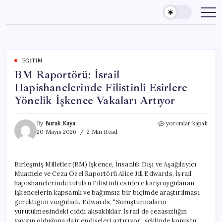
Skip
to
content
EĞITIM
BM Raportörü: İsrail
Hapishanelerinde Filistinli Esirlere
Yönelik İşkence Vakaları Artıyor
BM
By
Burak Kaya
yorumlar kapalı
Raportörü:
20 Mayıs 2026
2 Min Read
İsrail
Hapishanelerinde
Filistinli
Birleşmiş Milletler (BM) İşkence, İnsanlık Dışı ve Aşağılayıcı
Esirlere
Muamele ve Ceza Özel Raportörü Alice Jill Edwards, İsrail
Yönelik
İşkence
hapishanelerinde tutulan Filistinli esirlere karşı uygulanan
Vakaları
işkencelerin kapsamlı ve bağımsız bir biçimde araştırılması
Artıyor
gerektiğini vurguladı. Edwards, “Soruşturmaların
için
yürütülmesindeki ciddi aksaklıklar, İsrail’de cezasızlığın
yaygın olduğuna dair endişeleri artırıyor.” şeklinde konuştu.