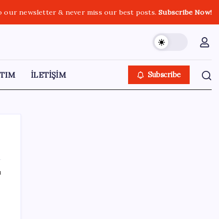
o our newsletter & never miss our best posts.
Subscribe Now!
TIM
İLETİŞİM
Subscribe
ı
SON YAZILAR
Bacakta bu belirtiler varsa dikkat! Pıhtı
habercisi olabilir