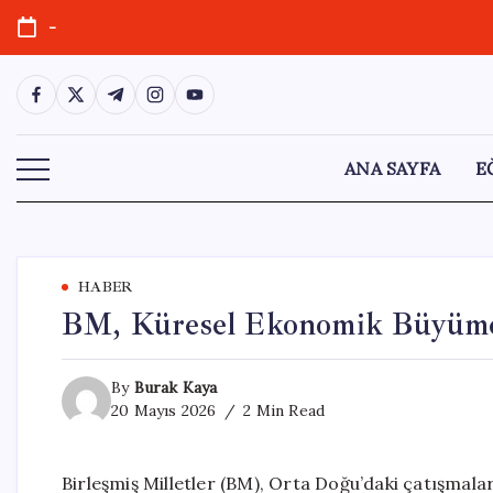
Skip
-
to
content
https://www.facebook.com/
https://twitter.com/
https://t.me/
https://www.instagram.com/
https://youtube.com/
ANA SAYFA
E
HABER
BM, Küresel Ekonomik Büyüme 
By
Burak Kaya
20 Mayıs 2026
2 Min Read
Birleşmiş Milletler (BM), Orta Doğu’daki çatışmal