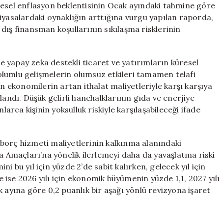
resel enflasyon beklentisinin Ocak ayındaki tahmine göre
iyasalardaki oynaklığın arttığına vurgu yapılan raporda,
dış finansman koşullarının sıkılaşma risklerinin
ve yapay zeka destekli ticaret ve yatırımların küresel
lumlu gelişmelerin olumsuz etkileri tamamen telafi
en ekonomilerin artan ithalat maliyetleriyle karşı karşıya
landı. Düşük gelirli hanehalklarının gıda ve enerjiye
larca kişinin yoksulluk riskiyle karşılaşabileceği ifade
borç hizmeti maliyetlerinin kalkınma alanındaki
a Amaçları’na yönelik ilerlemeyi daha da yavaşlatma riski
 bu yıl için yüzde 2’de sabit kalırken, gelecek yıl için
de ise 2026 yılı için ekonomik büyümenin yüzde 1,1, 2027 yılı
 ayına göre 0,2 puanlık bir aşağı yönlü revizyona işaret