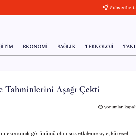
Subscribe t
ĞİTİM
EKONOMİ
SAĞLIK
TEKNOLOJİ
TANI
Tahminlerini Aşağı Çekti
BM,
yorumlar kapal
Küresel
Ekonomik
Büyüme
Tahminlerini
arın ekonomik görünümü olumsuz etkilemesiyle, küresel