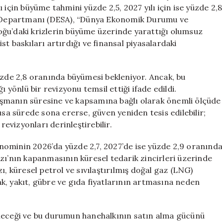
Aşağı
 için büyüme tahmini yüzde 2,5, 2027 yılı için ise yüzde 2,
Çekti
er Departmanı (DESA), “Dünya Ekonomik Durumu ve
için
oğu’daki krizlerin büyüme üzerinde yarattığı olumsuz
t baskıları artırdığı ve finansal piyasalardaki
üzde 2,8 oranında büyümesi bekleniyor. Ancak, bu
önlü bir revizyonu temsil ettiği ifade edildi.
atışmanın süresine ve kapsamına bağlı olarak önemli ölçüde
ısa sürede sona ererse, güven yeniden tesis edilebilir;
vizyonları derinleştirebilir.
nominin 2026’da yüzde 2,7, 2027’de ise yüzde 2,9 oranınd
’nın kapanmasının küresel tedarik zincirleri üzerinde
ı, küresel petrol ve sıvılaştırılmış doğal gaz (LNG)
rak, yakıt, gübre ve gıda fiyatlarının artmasına neden
ileceği ve bu durumun hanehalkının satın alma gücünü