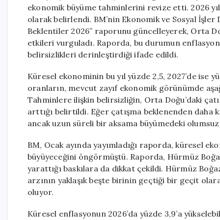
ekonomik büyüme tahminlerini revize etti. 2026 yılı
olarak belirlendi. BM’nin Ekonomik ve Sosyal İşl
Beklentiler 2026” raporunu güncelleyerek, Orta D
etkileri vurguladı. Raporda, bu durumun enflasyonis
belirsizlikleri derinleştirdiği ifade edildi.
Küresel ekonominin bu yıl yüzde 2,5, 2027’de ise y
oranların, mevcut zayıf ekonomik görünümde aşağı y
Tahminlere ilişkin belirsizliğin, Orta Doğu’daki ç
arttığı belirtildi. Eğer çatışma beklenenden daha k
ancak uzun süreli bir aksama büyümedeki olumsuz re
BM, Ocak ayında yayımladığı raporda, küresel eko
büyüyeceğini öngörmüştü. Raporda, Hürmüz Boğazı
yarattığı baskılara da dikkat çekildi. Hürmüz Boğaz
arzının yaklaşık beşte birinin geçtiği bir geçit ola
oluyor.
Küresel enflasyonun 2026’da yüzde 3,9’a yükseleb