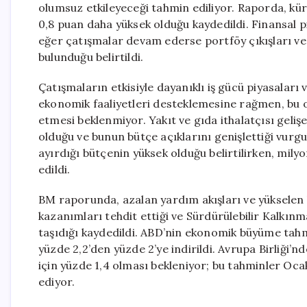
olumsuz etkileyeceği tahmin ediliyor. Raporda, kü
0,8 puan daha yüksek olduğu kaydedildi. Finansal p
eğer çatışmalar devam ederse portföy çıkışları ve 
bulunduğu belirtildi.
Çatışmaların etkisiyle dayanıklı iş gücü piyasaları 
ekonomik faaliyetleri desteklemesine rağmen, bu o
etmesi beklenmiyor. Yakıt ve gıda ithalatçısı geliş
olduğu ve bunun bütçe açıklarını genişlettiği vurgu
ayırdığı bütçenin yüksek olduğu belirtilirken, milyon
edildi.
BM raporunda, azalan yardım akışları ve yükselen 
kazanımları tehdit ettiği ve Sürdürülebilir Kalkınm
taşıdığı kaydedildi. ABD’nin ekonomik büyüme tahmini
yüzde 2,2’den yüzde 2’ye indirildi. Avrupa Birliği’n
için yüzde 1,4 olması bekleniyor; bu tahminler Ocak
ediyor.