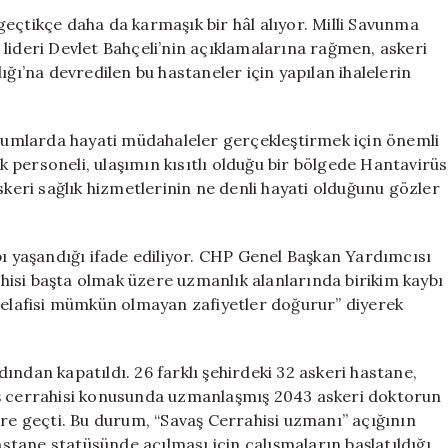
Fakat
eçtikçe daha da karmaşık bir hâl alıyor. Milli Savunma
Sümenaltı
lideri Devlet Bahçeli’nin açıklamalarına rağmen, askeri
Olan
ığı’na devredilen bu hastaneler için yapılan ihalelerin
Bir
Konu
için
durumlarda hayati müdahaleler gerçekleştirmek için önemli
ık personeli, ulaşımın kısıtlı olduğu bir bölgede Hantavirüs
skeri sağlık hizmetlerinin ne denli hayati olduğunu gözler
bı yaşandığı ifade ediliyor. CHP Genel Başkan Yardımcısı
isi başta olmak üzere uzmanlık alanlarında birikim kaybı
 telafisi mümkün olmayan zafiyetler doğurur” diyerek
ından kapatıldı. 26 farklı şehirdeki 32 askeri hastane,
Savaş cerrahisi konusunda uzmanlaşmış 2043 askeri doktorun
ere geçti. Bu durum, “Savaş Cerrahisi uzmanı” açığının
tane statüsünde açılması için çalışmaların başlatıldığı