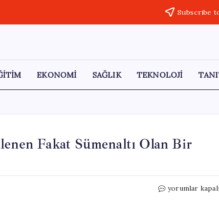
Subscribe t
ĞİTİM
EKONOMİ
SAĞLIK
TEKNOLOJİ
TANI
klenen Fakat Sümenaltı Olan Bir
Askeri
yorumlar kapal
Hastaneler
Açılması
Beklenen