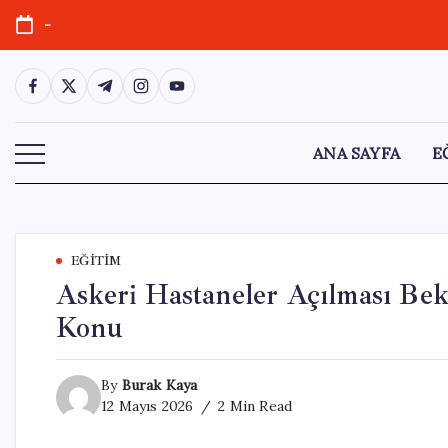
Skip
-
to
content
https://www.facebook.com/
https://twitter.com/
https://t.me/
https://www.instagram.com/
https://youtube.com/
ANA SAYFA
E
EĞITIM
Askeri Hastaneler Açılması Be
Konu
By
Burak Kaya
12 Mayıs 2026
2 Min Read