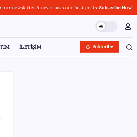
o our newsletter & never miss our best posts.
Subscribe Now!
TIM
İLETİŞİM
Subscribe
SON YAZILAR
ı
Son dakika… Kuşadası Belediyesi’ne üçüncü
dalga operasyon: Bülent Tezcan’ın kızı ve