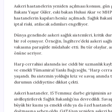
Askeri hastanelerin yeniden açılması konusu, gün g
Bakanı Yaşar Güler, eski bakan Hulusi Akar ve MHP 
hastanelerin kapıları henüz açılmadı. Sağlık Bakanl
iptal riski, atılacak adımları engelliyor.
Dünya genelinde askeri sağlık sistemleri, kritik 
bir rol oynuyor. Örneğin, İngiltere’deki askeri sağl
vakasına paraşütle müdahale etti. Bu tür olaylar, a
önüne seriyor.
Harp cerrahisi alanında ise ciddi bir uzmanlık kay
ve emekli Tümamiral Yankı Bağcıoğlu, “Harp cerrah
yaşandı. Bu sistemin yokluğu kriz ve savaş anında
durumun ciddiyetine dikkat çekti.
Askeri hastaneler, 15 Temmuz darbe girişiminin ard
sivilleştirilerek Sağlık Bakanlığı’na devredildi. 
büyük bir kısmı ya emekli oldu ya da özel hastanel
doğmasına sebep oldu. GATA’nın yeniden askeri has