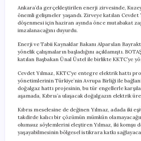
Ankara’da gerçekleştirilen enerji zirvesinde, Kuze
önemli gelişmeler yaşandı. Zirveye katılan Cevdet
döşenmesi için haziran ayında önce mutabakat zap
imzalanacağını duyurdu.
Enerji ve Tabii Kaynaklar Bakanı Alparslan Bayrak
yönelik çalışmaların başladığını açıklamıştı. BOTA
katılan Başbakan Ünal Üstel ile birlikte KKTC’ye yön
Cevdet Yılmaz, KKTC’ye entegre elektrik hattı pro
yönetimlerinin Türkiye’nin Avrupa Birliği ile bağlant
doğalgaz hattı projesinin, bu tür engellerle karşıla
aşamada, Kıbrıs’a ulaşacak doğalgazın elektrik üre
Kıbrıs meselesine de değinen Yılmaz, adada iki eşit
takdirde kalıcı bir çözümün mümkün olamayacağını 
olumsuz söylemlerini eleştiren Yılmaz, iki komşu dev
yaşayabilmesinin bölgesel istikrara katkı sağlayaca