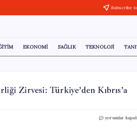
Subscribe t
ĞİTİM
EKONOMİ
SAĞLIK
TEKNOLOJİ
TANI
liği Zirvesi: Türkiye’den Kıbrıs’a
Ankara’da
yorumlar kapal
KKTC
ile
Enerji