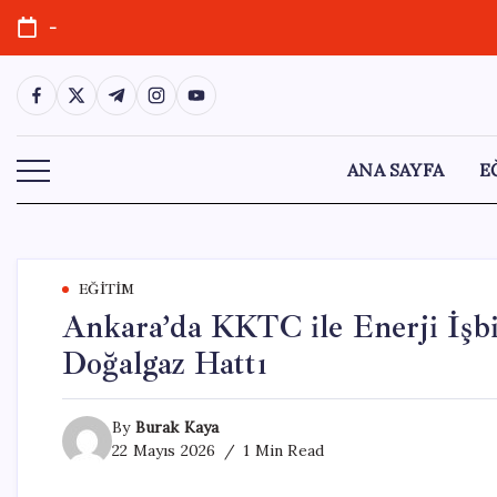
Skip
-
to
content
https://www.facebook.com/
https://twitter.com/
https://t.me/
https://www.instagram.com/
https://youtube.com/
ANA SAYFA
E
EĞITIM
Ankara’da KKTC ile Enerji İşbir
Doğalgaz Hattı
By
Burak Kaya
22 Mayıs 2026
1 Min Read