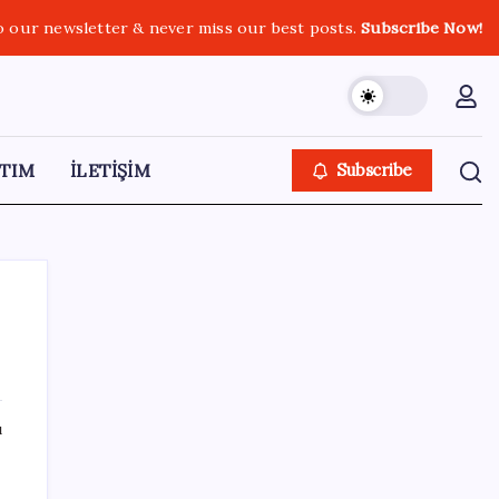
o our newsletter & never miss our best posts.
Subscribe Now!
TIM
İLETİŞİM
Subscribe
SON YAZILAR
ı
Bacakta bu belirtiler varsa dikkat! Pıhtı
habercisi olabilir