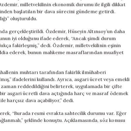
Kuruldu
zdemir, milletvekilinin ekonomik durumu ile ilgili dikkat
için
erinden başlatılan bir dava sürecini gündeme getirdi.
ığı” oluşturuldu.
ında gerçekleştirildi. Özdemir, Hüseyin Altınsoy’un daha
unun iyi olduğunu ifade ederek, “Ancak şimdi durum
ukça fakirleşmiş,” dedi. Özdemir, milletvekilinin eşinin
ını iddia ederek, bunun mahkeme masraflarından muafiyet
hallenin muhtarı tarafından fakirlik ilmühaberi
mış,” ifadelerini kullandı. Ayrıca, asgari ücret veya emekli
 zaman reddedildiğini belirterek, uygulamada bir çifte
 bir asgari ücretli dava açtığında harç ve masraf ödemek
ile harçsız dava açabiliyor,” dedi.
erek, “Burada resmi evrakta sahtecilik durumu var. Eğer
sağlanmalı,” şeklinde konuştu. Açıklamasında, söz konusu