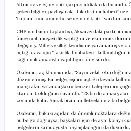
Altınsoy ve eşine dair çarpıcı iddialarda bulundu. Ö
çeken bilgiler paylaşarak, “fakirlik ilmühaberi” üz
Toplantının sonunda ise sembolik bir “yardım sand
CHP’nin basın toplantısı, Aksaray’daki parti binas
önce mali müşavirlik yaptığını ve ekonomik durum
değişmiş. Milletvekilliği kendisine yaramamış ve old
açtığı dava için “fakirlik ilmühaberi” kullanıldığ
sağlamak amacıyla yapıldığını öne sürdü.
Özdemir, açıklamasında, “Sayın vekil, oturduğu ma
düzenlenmiş. Bu belge, eşinin açtığı davada kullanıl
maaşı alan vatandaşların benzer taleplerinin çoğu
standart olduğunu savundu. “28 bin lira maaş alan
zorunda kalır. Ancak bizim milletvekilimiz bu belge 
Özdemir, hukuki açıdan da önemli noktalara değin
bu belge doğruysa, başkaları için de aynı kolaylık 
belgelerin kamuoyuyla paylaşılacağını da duyurdu.