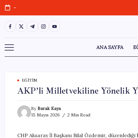
Skip
-
to
content
https://www.facebook.com/
https://twitter.com/
https://t.me/
https://www.instagram.com/
https://youtube.com/
ANA SAYFA
E
EĞITIM
AKP’li Milletvekiline Yönelik 
By
Burak Kaya
15 Mayıs 2026
2 Min Read
CHP Aksaray İl Başkanı Bilal Özdemir, düzenlediği 