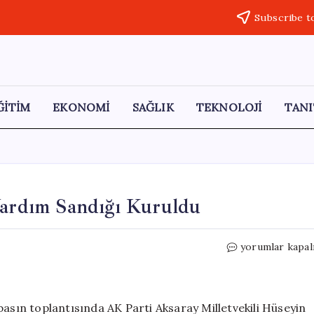
Subscribe t
ĞİTİM
EKONOMİ
SAĞLIK
TEKNOLOJİ
TANI
Yardım Sandığı Kuruldu
AKP’li
yorumlar kapal
Milletvekiline
Yönelik
Yardım
Sandığı
basın toplantısında AK Parti Aksaray Milletvekili Hüseyin