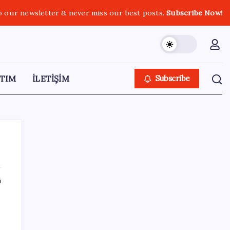
o our newsletter & never miss our best posts.
Subscribe Now!
TIM
İLETİŞİM
Subscribe
ı
SON YAZILAR
Bacakta bu belirtiler varsa dikkat! Pıhtı
habercisi olabilir