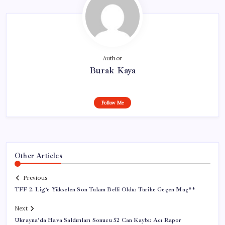
Author
Burak Kaya
Follow Me
Other Articles
Previous
TFF 2. Lig’e Yükselen Son Takım Belli Oldu: Tarihe Geçen Maç**
Next
Ukrayna’da Hava Saldırıları Sonucu 52 Can Kaybı: Acı Rapor