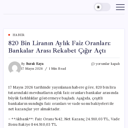
Skip
to
content
HABER
820 Bin Liranın Aylık Faiz Oranları:
Bankalar Arası Rekabet Çığır Açtı
820
By
Burak Kaya
yorumlar kapalı
Bin
17 Mayıs 2026
1 Min Read
Liranın
Aylık
Faiz
17 Mayıs 2026 tarihinde yayınlanan habere göre, 820 bin lira
Oranları:
tutarındaki mevduatların aylık faiz oranları bankalar arasında
Bankalar
Arası
büyük farklılıklar göstermeye başladı. Aşağıda, çeşitli
Rekabet
bankaların sunduğu faiz oranları ve vade sonu bakiyeleri ile
Çığır
net kazançlar yer almaktadır.
Açtı
için
– **Akbank**: Faiz Oranı %42, Net Kazanç 24.910,03 TL, Vade
Sonu Bakiye 844.910,03 TL