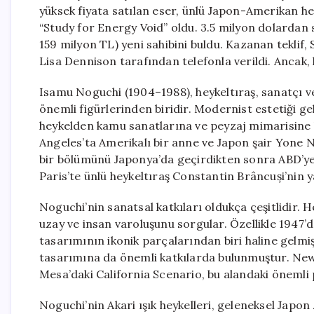
yüksek fiyata satılan eser, ünlü Japon-Amerikan he
“Study for Energy Void” oldu. 3.5 milyon dolardan s
159 milyon TL) yeni sahibini buldu. Kazanan tekli
Lisa Dennison tarafından telefonla verildi. Ancak, 
Isamu Noguchi (1904–1988), heykeltıraş, sanatçı v
önemli figürlerinden biridir. Modernist estetiği ge
heykelden kamu sanatlarına ve peyzaj mimarisine 
Angeles’ta Amerikalı bir anne ve Japon şair Yone 
bir bölümünü Japonya’da geçirdikten sonra ABD’ye
Paris’te ünlü heykeltıraş Constantin Brâncuși’nin y
Noguchi’nin sanatsal katkıları oldukça çeşitlidir.
uzay ve insan varoluşunu sorgular. Özellikle 1947
tasarımının ikonik parçalarından biri haline gelmiş
tasarımına da önemli katkılarda bulunmuştur. New
Mesa’daki California Scenario, bu alandaki önemli 
Noguchi’nin Akari ışık heykelleri, geleneksel Japo