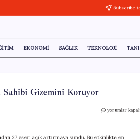
Subscribe t
ĞİTİM
EKONOMİ
SAĞLIK
TEKNOLOJİ
TANI
n Sahibi Gizemini Koruyor
159
yorumlar kapal
Milyon
TL’ye
Satılan
Eserin
dan 27 eseri açık artırmaya sundu. Bu etkinlikte en