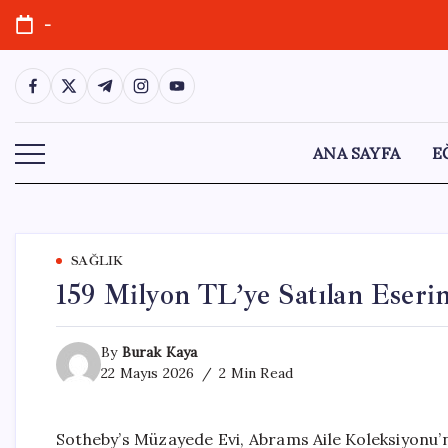
Skip
-
to
content
https://www.facebook.com/
https://twitter.com/
https://t.me/
https://www.instagram.com/
https://youtube.com/
ANA SAYFA
E
SAĞLIK
159 Milyon TL’ye Satılan Eseri
By
Burak Kaya
22 Mayıs 2026
2 Min Read
Sotheby’s Müzayede Evi, Abrams Aile Koleksiyonu’n