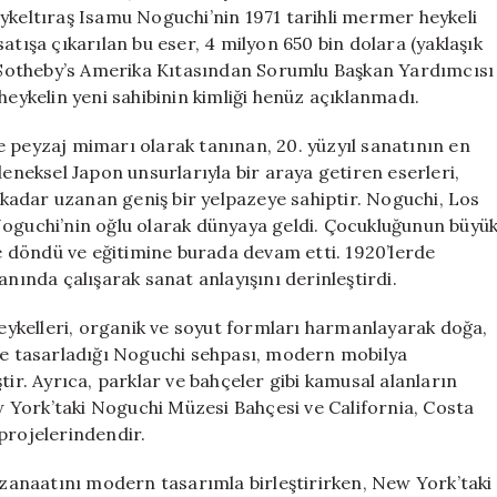
Sahibi
ykeltıraş Isamu Noguchi’nin 1971 tarihli mermer heykeli
Gizemini
atışa çıkarılan bu eser, 4 milyon 650 bin dolara (yaklaşık
Koruyor
f, Sotheby’s Amerika Kıtasından Sorumlu Başkan Yardımcısı
için
heykelin yeni sahibinin kimliği henüz açıklanmadı.
e peyzaj mimarı olarak tanınan, 20. yüzyıl sanatının en
leneksel Japon unsurlarıyla bir araya getiren eserleri,
kadar uzanan geniş bir yelpazeye sahiptir. Noguchi, Los
Noguchi’nin oğlu olarak dünyaya geldi. Çocukluğunun büyü
 döndü ve eğitimine burada devam etti. 1920’lerde
anında çalışarak sanat anlayışını derinleştirdi.
 Heykelleri, organik ve soyut formları harmanlayarak doğa,
’de tasarladığı Noguchi sehpası, modern mobilya
tir. Ayrıca, parklar ve bahçeler gibi kamusal alanların
 York’taki Noguchi Müzesi Bahçesi ve California, Costa
projelerindendir.
n zanaatını modern tasarımla birleştirirken, New York’taki