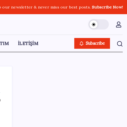
o our newsletter & never miss our best posts.
Subscribe Now!
TIM
İLETİŞİM
Subscribe
ı
SON YAZILAR
Bellek Pazarında Yeni Dönem: HP ve Asus
Çinli Tedarikçilere Geçiyor