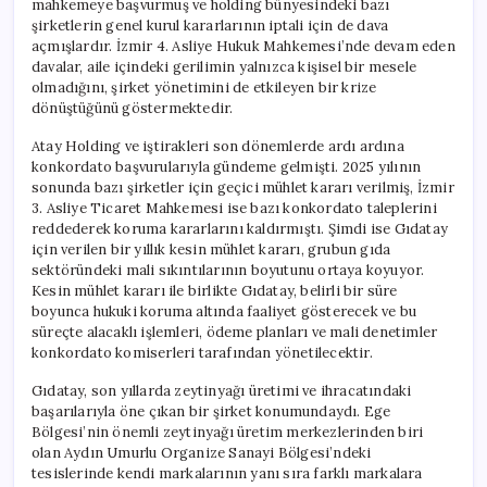
mahkemeye başvurmuş ve holding bünyesindeki bazı
şirketlerin genel kurul kararlarının iptali için de dava
açmışlardır. İzmir 4. Asliye Hukuk Mahkemesi’nde devam eden
davalar, aile içindeki gerilimin yalnızca kişisel bir mesele
olmadığını, şirket yönetimini de etkileyen bir krize
dönüştüğünü göstermektedir.
Atay Holding ve iştirakleri son dönemlerde ardı ardına
konkordato başvurularıyla gündeme gelmişti. 2025 yılının
sonunda bazı şirketler için geçici mühlet kararı verilmiş, İzmir
3. Asliye Ticaret Mahkemesi ise bazı konkordato taleplerini
reddederek koruma kararlarını kaldırmıştı. Şimdi ise Gıdatay
için verilen bir yıllık kesin mühlet kararı, grubun gıda
sektöründeki mali sıkıntılarının boyutunu ortaya koyuyor.
Kesin mühlet kararı ile birlikte Gıdatay, belirli bir süre
boyunca hukuki koruma altında faaliyet gösterecek ve bu
süreçte alacaklı işlemleri, ödeme planları ve mali denetimler
konkordato komiserleri tarafından yönetilecektir.
Gıdatay, son yıllarda zeytinyağı üretimi ve ihracatındaki
başarılarıyla öne çıkan bir şirket konumundaydı. Ege
Bölgesi’nin önemli zeytinyağı üretim merkezlerinden biri
olan Aydın Umurlu Organize Sanayi Bölgesi’ndeki
tesislerinde kendi markalarının yanı sıra farklı markalara