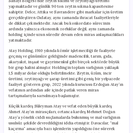
Sanayi Bölgesi’nde zeytin sıkımı ve zeytinyağı üretimi
için
yapmaktadır ve günlük 90 ton zeytin sıkma kapasitesine
sahiptir. Delce, Attika ve Savrandere gibi markalar için üretim
gerçekleştiren Gıdatay, aynı zamanda ihracat faaliyetleriyle
de dikkat çekmektedir. Ancak bu konkordato sürecinin
ardında yalnızca ekonomik zorluklar değil, aynı zamanda
holding içinde uzun süredir devam eden miras anlaşmazlıkları
yatmaktadır.
Atay Holding, 1910 yılında kömür işletmeciliği ile faaliyete
geçmiş ve günümüze geldiğinde madencilik, tarım, gıda,
akaryakıt, inşaat ve gayrimenkul gibi birçok sektörde büyük
bir grup halini almıştır. Holdingin toplam varlığının yaklaşık
1,5 milyar dolar olduğu belirtilmekte. Zeytin, üzüm, incir
üretimi, zeytinyağı ve şarap üretimi gibi geniş bir yelpazede
faaliyet gösteren grup, 2022 yılında kurucusu Erdoğan Atay’ın
vefatının ardından aile içinde patlak veren miras
tartışmalarıyla sarsılmaya başlamıştır.
Küçük kardeş Süleyman Atay ve vefat eden büyük kardeş
Ahmet Atay’ın mirasçıları, ortanca kardeş Mehmet Doğan
Atay’a yönelik ciddi suçlamalarda bulunmuş ve mal varlığının
usulsüz şekilde devredildiğini iddia etmiştir. Davacılar, “mal
kaçırma” amacıyla bazı işlemlerin yapıldığını öne sürerek