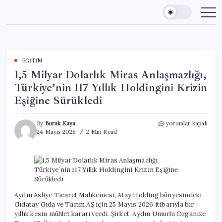
Skip
to
content
EĞITIM
1,5 Milyar Dolarlık Miras Anlaşmazlığı,
Türkiye’nin 117 Yıllık Holdingini Krizin
Eşiğine Sürükledi
1,5
By
Burak Kaya
yorumlar kapalı
Milyar
24 Mayıs 2026
2 Min Read
Dolarlık
Miras
Anlaşmazlığı,
Türkiye’nin
117
Yıllık
Holdingini
Aydın Asliye Ticaret Mahkemesi, Atay Holding bünyesindeki
Krizin
Gıdatay Gıda ve Tarım AŞ için 25 Mayıs 2026 itibarıyla bir
Eşiğine
yıllık kesin mühlet kararı verdi. Şirket, Aydın Umurlu Organize
Sürükledi