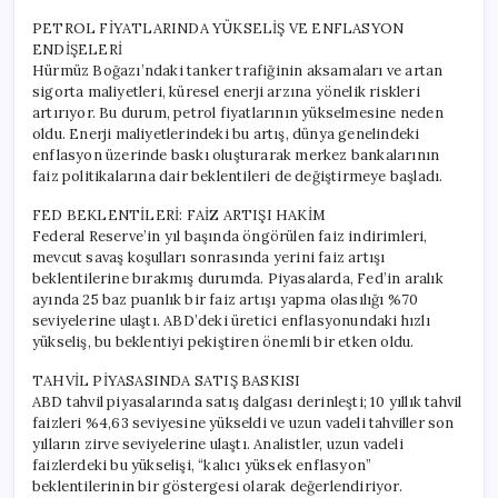
PETROL FİYATLARINDA YÜKSELİŞ VE ENFLASYON
ENDİŞELERİ
Hürmüz Boğazı’ndaki tanker trafiğinin aksamaları ve artan
sigorta maliyetleri, küresel enerji arzına yönelik riskleri
artırıyor. Bu durum, petrol fiyatlarının yükselmesine neden
oldu. Enerji maliyetlerindeki bu artış, dünya genelindeki
enflasyon üzerinde baskı oluşturarak merkez bankalarının
faiz politikalarına dair beklentileri de değiştirmeye başladı.
FED BEKLENTİLERİ: FAİZ ARTIŞI HAKİM
Federal Reserve’in yıl başında öngörülen faiz indirimleri,
mevcut savaş koşulları sonrasında yerini faiz artışı
beklentilerine bırakmış durumda. Piyasalarda, Fed’in aralık
ayında 25 baz puanlık bir faiz artışı yapma olasılığı %70
seviyelerine ulaştı. ABD’deki üretici enflasyonundaki hızlı
yükseliş, bu beklentiyi pekiştiren önemli bir etken oldu.
TAHVİL PİYASASINDA SATIŞ BASKISI
ABD tahvil piyasalarında satış dalgası derinleşti; 10 yıllık tahvil
faizleri %4,63 seviyesine yükseldi ve uzun vadeli tahviller son
yılların zirve seviyelerine ulaştı. Analistler, uzun vadeli
faizlerdeki bu yükselişi, “kalıcı yüksek enflasyon”
beklentilerinin bir göstergesi olarak değerlendiriyor.