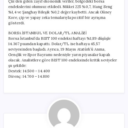
Çin’den gelen zayıf ekonomik veriler, bölgedeki borsa
endekslerini olumsuz etkiledi. Nikkei 225 %0,7, Hang Seng
%1,4 ve Şanghay Bileşik %0,2 değer kaybetti. Ancak Güney
Kore, çip ve yapay zeka temalarıyla pozitif bir ayrışma
gösterdi.
BORSA İSTANBUL VE DOLAR/TL ANALİZİ
Borsa İstanbul’da BIST 100 endeksi haftayı %1,89 düşüşle
14.367 puandan kapattı. Dolar/TL ise haftaya 45,57
seviyesinden başladı. Ayrıca, 19 Mayıs Atatürk’ü Anma,
Gençlik ve Spor Bayramı nedeniyle yarın piyasalar kapalı
olacak. Analistlere göre BIST 100 endeksinde kritik seviyeler
şu şekilde:
Destek: 14.500 – 14.400
Direnç: 14.700 – 14.800