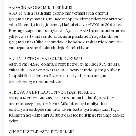
ABD-ÇİN EKONOMİK İLİŞKİLERİ
ABD ile Çin arasındaki ekonomik temaslarda önemli
gelişmeler yaşandı. Çin, nadir toprak elementleri tedarikine
yönelik endişeleri gidermeyi kabul etti ve ABD’den 200 adet
Boeing uçağı alımı onaylandı. Ayrıca, ABD tarım ürünlerinden
yıllık en az 17 milyar dolarlık alım planlandığı açıklandı. Bu
gelişmeler, iki ülke arasındaki ekonomik ilişkilerde kısmi bir
yumuşama sinyali olarak değerlendiriliyor.
ALTIN, PETROL VE DOLAR DURUMU
Altın fiyatı 4.545 dolara, Brent petrol fiyatı ise 107,9 dolara
yükseldi. Dolar endeksi ise 99,3 seviyesinde işlem görüyor.
Jeopolitik riskler, özellikle petrol fiyatlarının artışını
desteklemeye devam ediyor.
AVRUPA’DA ENFLASYON VE SİYASİ RİSKLER
Avrupa Merkez Bankası’nın yıl sonuna kadar üç kez faiz
artırabileceği öngörülüyor. Yüksek enerji maliyetleri,
enflasyon endişelerini artırırken, Estonya Başbakanı Kaja
Kallas’ın açıklamaları Avrupa’daki jeopolitik gerginliğe dikkat
çekti.
ÇİN ETKİSİYLE ASYA PİYASALARI