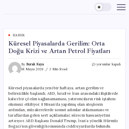
Skip
to
content
HABER
Küresel Piyasalarda Gerilim: Orta
Doğu Krizi ve Artan Petrol Fiyatları
Küresel
By
Burak Kaya
yorumlar kapalı
Piyasalarda
18 Mayıs 2026
2 Min Read
Gerilim:
Orta
Doğu
Küresel piyasalarda yeni bir haftaya, artan gerilim ve
Krizi
belirsizlikle başlandı. ABD, İsrail ve İran arasındaki ilişkilerde
ve
Artan
kalıcı bir çözüm sağlanamaması, yatırımcıların risk iştahını
Petrol
olumsuz etkiliyor. 8 Nisan’da yapılmış olan ateşkesin
Fiyatları
ardından, müzakerelerde somut adımlar atılamaması ve
için
taraflardan gelen sert açıklamalar, sürecin hassasiyetini
artırıyor. ABD Başkanı Donald Trump, İran’a yönelik Hürmüz
Boğazı’nın güvenliği konusunda ciddi uyarılarda bulundu.