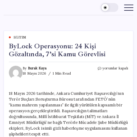
Skip
to
content
EĞITIM
ByLock Operasyonu: 24 Kişi
Gözaltında, 7’si Kamu Görevlisi
ByLock
By
Burak Kaya
yorumlar kapalı
Operasyonu:
18 Mayıs 2026
1 Min Read
24
Kişi
Gözaltında,
18 Mayıs 2026 tarihinde, Ankara Cumhuriyet Başsavcılığı’nın
7’si
Terör Suçları Soruşturma Bürosu tarafından FETÖ’nün
Kamu
Görevlisi
“kamu mahrem yapılanması” ile ilgili yürütülen kapsamlı bir
için
operasyon gerçekleştirildi. Başsavcılığın talimatları
doğrultusunda, Millî İstihbarat Teşkilatı (MİT) ve Ankara İl
Emniyet Müdürlüğü’ne bağlı Terörle Mücadele Şube Müdürlüğü
ekipleri, ByLock isimli gizli haberleşme uygulamasını kullanan
şüphelileri tespit etti.