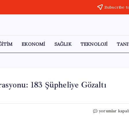
Subscribe t
ĞİTİM
EKONOMİ
SAĞLIK
TEKNOLOJİ
TANI
rasyonu: 183 Şüpheliye Gözaltı
Antalya’da
yorumlar kapal
Yasa
Dışı
Bahis