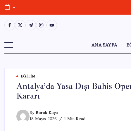
Skip
-
to
content
https://www.facebook.com/
https://twitter.com/
https://t.me/
https://www.instagram.com/
https://youtube.com/
ANA SAYFA
E
EĞITIM
Antalya’da Yasa Dışı Bahis Ope
Kararı
By
Burak Kaya
18 Mayıs 2026
1 Min Read