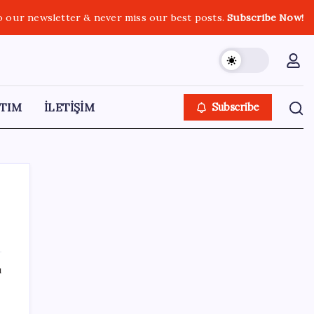
o our newsletter & never miss our best posts.
Subscribe Now!
TIM
İLETİŞİM
Subscribe
SON YAZILAR
ı
Bacakta bu belirtiler varsa dikkat! Pıhtı
habercisi olabilir