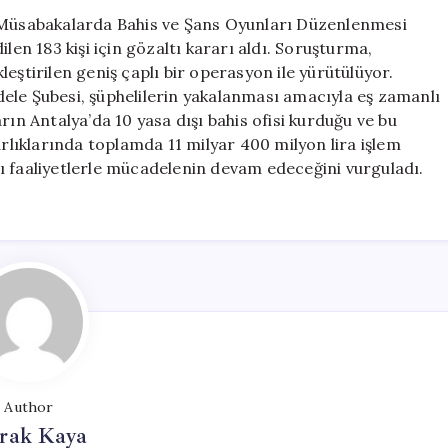
Operasyonu:
r Müsabakalarda Bahis ve Şans Oyunları Düzenlenmesi
183
len 183 kişi için gözaltı kararı aldı. Soruşturma,
Şüpheliye
eştirilen geniş çaplı bir operasyon ile yürütülüyor.
Gözaltı
ele Şubesi, şüphelilerin yakalanması amacıyla eş zamanlı
Kararı
rın Antalya’da 10 yasa dışı bahis ofisi kurduğu ve bu
için
arlıklarında toplamda 11 milyar 400 milyon lira işlem
dışı faaliyetlerle mücadelenin devam edeceğini vurguladı.
Author
rak Kaya